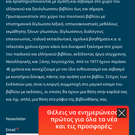
και δραστηριοποιούνται με αγάπη και σεβασμό στο χώρο του
ελληνικού και ξενόγλωσσου βιβλίου έως και σήμερα.
Πρωταγωνιστούν στο χώρο του ποιοτικού βιβλίου με
επιστημονικά δίγλωσσα λεξικά, οπτικοακουστικές μεθόδους
εκμάθησης ξένων γλωσσών, δίγλωσσους διαλόγους
επικοινωνίας, ιταλικά εκπαιδευτικά, σχολικά βοηθήματα κ.α. α
τελευταία χρόνια έχουν κάνει ένα δυναμικό ξεκίνημα στο χώρο
του παιδικού και ελληνικού βιβλίου, εκδίδοντας έργα σύγχρονης
Νεοελληνικής και Ξένης Λογοτεχνίας. Από το 1977 έχουν περάσει
45 χρόνια και συνεχίζουμε με τον ίδιο ενθουσιασμό και σεβασμό
με κινητήρια δύναμη, πάντα, την αγάπη για το βιβλίο. Στόχος των
Εκδόσεών μας είναι η ενεργή συμμετοχή στο μαγικό κόσμο του
βιβλίου με εκδόσεις, οι οποίες θα έχουν μια θέση στην καρδιά σας
και όχι, απλά, μια θέση στα ράφια της βιβλιοθήκης σας.
Θέλεις να ενημερώνεσαι
πρώτος για όλα τα νέα
Newsletter
και τις προσφορές;
*
Email