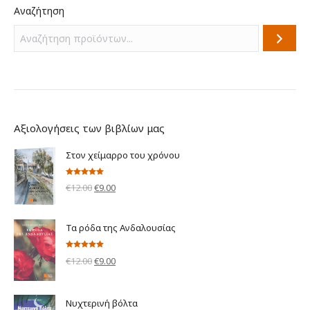
Αναζήτηση
Αξιολογήσεις των βιβλίων μας
Στον χείμαρρο του χρόνου
Βαθμολογήθηκε
Original
Η
€
12.00
€
9.00
με
5.00
από 5
price
τρέχουσα
was:
τιμή
Τα ρόδα της Ανδαλουσίας
€12.00.
είναι:
€9.00.
Βαθμολογήθηκε
Original
Η
€
12.00
€
9.00
με
5.00
από 5
price
τρέχουσα
was:
τιμή
Νυχτερινή βόλτα