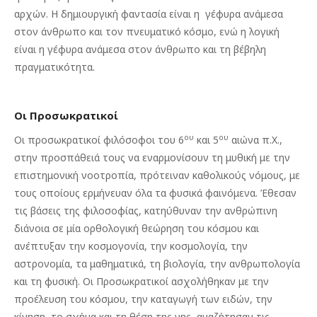
αρχών. H δημιουργική φαντασία είναι η γέφυρα ανάμεσα
στον άνθρωπο και τον πνευματικό κόσμο, ενώ η λογική
είναι η γέφυρα ανάμεσα στον άνθρωπο και τη βέβηλη
πραγματικότητα.
Οι Προσωκρατικοί
ου
ου
Οι προσωκρατικοί φιλόσοφοι του 6
και 5
αιώνα π.Χ.,
στην προσπάθειά τους να εναρμονίσουν τη μυθική με την
επιστημονική νοοτροπία, πρότειναν καθολικούς νόμους, με
τους οποίους ερμήνευαν όλα τα φυσικά φαινόμενα. Έθεσαν
τις βάσεις της φιλοσοφίας, κατηύθυναν την ανθρώπινη
διάνοια σε μία ορθολογική θεώρηση του κόσμου και
ανέπτυξαν την κοσμογονία, την κοσμολογία, την
αστρονομία, τα μαθηματικά, τη βιολογία, την ανθρωπολογία
και τη φυσική. Οι Προσωκρατικοί ασχολήθηκαν με την
προέλευση του κόσμου, την καταγωγή των ειδών, την
κίνηση, το σχήμα και τη θέση της γης, αναζήτησαν τις