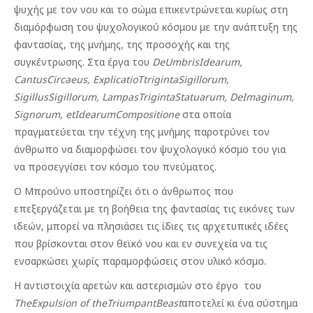
ψυχής με τον νου και το σώμα επικεντρώνεται κυρίως στη
διαμόρφωση του ψυχολογικού κόσμου με την ανάπτυξη της
φαντασίας, της μνήμης, της προσοχής και της
συγκέντρωσης. Στα έργα του
DeUmbrisIdearum
,
CantusCircaeus
,
ExplicatioTtrigintaSigillorum
,
SigillusSigillorum
,
LampasTrigintaStatuarum
,
DeImaginum
,
Signorum
,
etIdearumCompositione
στα οποία
πραγματεύεται την τέχνη της μνήμης παροτρύνει τον
άνθρωπο να διαμορφώσει τον ψυχολογικό κόσμο του για
να προσεγγίσει τον κόσμο του πνεύματος.
Ο Μπρούνο υποστηρίζει ότι ο άνθρωπος που
επεξεργάζεται με τη βοήθεια της φαντασίας τις εικόνες των
ιδεών, μπορεί να πλησιάσει τις ίδιες τις αρχετυπικές ιδέες
που βρίσκονται στον θεϊκό νου και εν συνεχεία να τις
ενσαρκώσει χωρίς παραμορφώσεις στον υλικό κόσμο.
Η αντιστοιχία αρετών και αστερισμών στο έργο του
TheExpulsion of theTriumpantBeast
αποτελεί κι ένα σύστημα