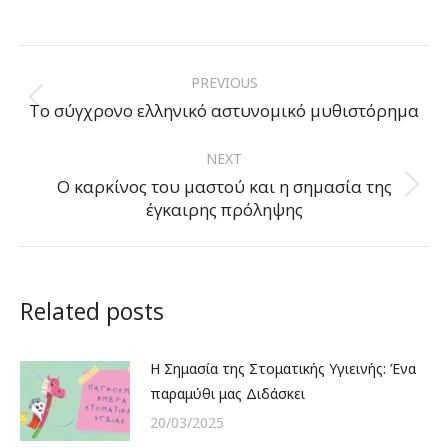
Post
PREVIOUS
navigation
Previous
Το σύγχρονο ελληνικό αστυνομικό μυθιστόρημα
post:
NEXT
Ο καρκίνος του μαστού και η σημασία της
Next
έγκαιρης πρόληψης
post:
Related posts
Η Σημασία της Στοματικής Υγιεινής: Ένα
παραμύθι μας Διδάσκει
20/03/2025