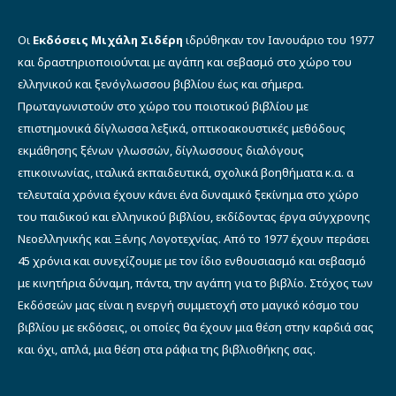
Οι
Εκδόσεις Μιχάλη Σιδέρη
ιδρύθηκαν τον Ιανουάριο του 1977
και δραστηριοποιούνται με αγάπη και σεβασμό στο χώρο του
ελληνικού και ξενόγλωσσου βιβλίου έως και σήμερα.
Πρωταγωνιστούν στο χώρο του ποιοτικού βιβλίου με
επιστημονικά δίγλωσσα λεξικά, οπτικοακουστικές μεθόδους
εκμάθησης ξένων γλωσσών, δίγλωσσους διαλόγους
επικοινωνίας, ιταλικά εκπαιδευτικά, σχολικά βοηθήματα κ.α. α
τελευταία χρόνια έχουν κάνει ένα δυναμικό ξεκίνημα στο χώρο
του παιδικού και ελληνικού βιβλίου, εκδίδοντας έργα σύγχρονης
Νεοελληνικής και Ξένης Λογοτεχνίας. Από το 1977 έχουν περάσει
45 χρόνια και συνεχίζουμε με τον ίδιο ενθουσιασμό και σεβασμό
με κινητήρια δύναμη, πάντα, την αγάπη για το βιβλίο. Στόχος των
Εκδόσεών μας είναι η ενεργή συμμετοχή στο μαγικό κόσμο του
βιβλίου με εκδόσεις, οι οποίες θα έχουν μια θέση στην καρδιά σας
και όχι, απλά, μια θέση στα ράφια της βιβλιοθήκης σας.