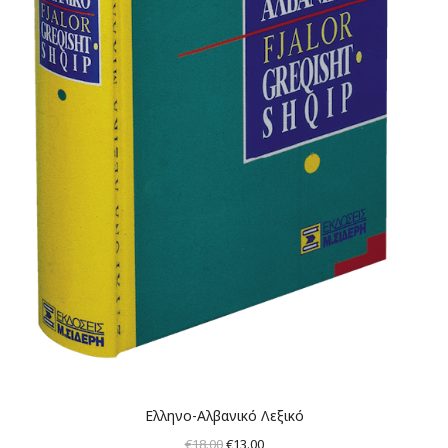
Ελληνο-Αλβανικό Λεξικό
Original
Η
€
18.00
€
13.00