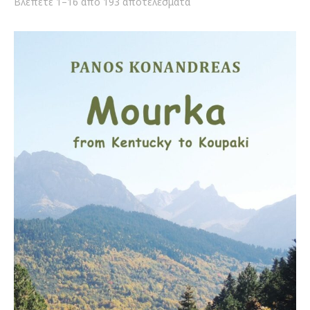
Sorted
Βλέπετε 1–16 από 193 αποτελέσματα
by
latest