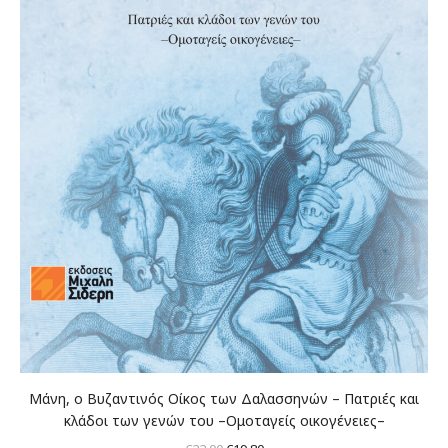
Μάνη, ο Βυζαντινός Οίκος των Δαλασσηνών – Πατριές και
κλάδοι των γενών του –Oμοταγείς οικογένειες–