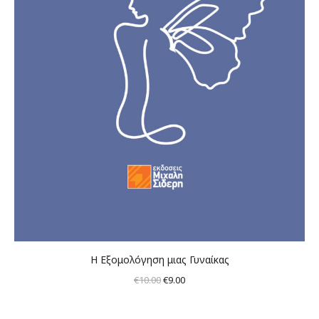
Η Εξομολόγηση μιας Γυναίκας
Original
Η
€
10.00
€
9.00
price
τρέχουσα
was:
τιμή