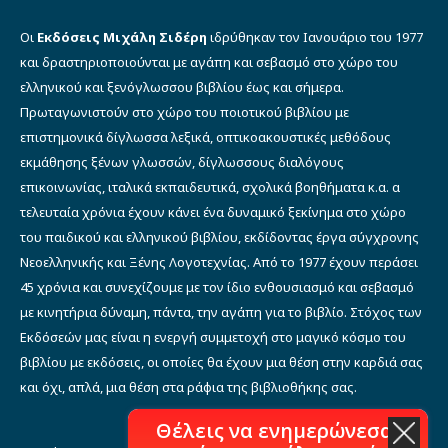
Οι
Εκδόσεις Μιχάλη Σιδέρη
ιδρύθηκαν τον Ιανουάριο του 1977
και δραστηριοποιούνται με αγάπη και σεβασμό στο χώρο του
ελληνικού και ξενόγλωσσου βιβλίου έως και σήμερα.
Πρωταγωνιστούν στο χώρο του ποιοτικού βιβλίου με
επιστημονικά δίγλωσσα λεξικά, οπτικοακουστικές μεθόδους
εκμάθησης ξένων γλωσσών, δίγλωσσους διαλόγους
επικοινωνίας, ιταλικά εκπαιδευτικά, σχολικά βοηθήματα κ.α. α
τελευταία χρόνια έχουν κάνει ένα δυναμικό ξεκίνημα στο χώρο
του παιδικού και ελληνικού βιβλίου, εκδίδοντας έργα σύγχρονης
Νεοελληνικής και Ξένης Λογοτεχνίας. Από το 1977 έχουν περάσει
45 χρόνια και συνεχίζουμε με τον ίδιο ενθουσιασμό και σεβασμό
με κινητήρια δύναμη, πάντα, την αγάπη για το βιβλίο. Στόχος των
Εκδόσεών μας είναι η ενεργή συμμετοχή στο μαγικό κόσμο του
βιβλίου με εκδόσεις, οι οποίες θα έχουν μια θέση στην καρδιά σας
και όχι, απλά, μια θέση στα ράφια της βιβλιοθήκης σας.
Θέλεις να ενημερώνεσαι