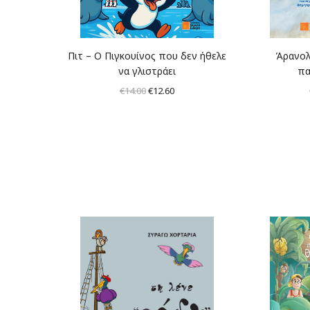
Πιτ – Ο Πιγκουίνος που δεν ήθελε
Άρανολ
να γλιστράει
πα
Original
Η
€
14.00
€
12.60
price
τρέχουσα
was:
τιμή
€14.00.
είναι:
€12.60.