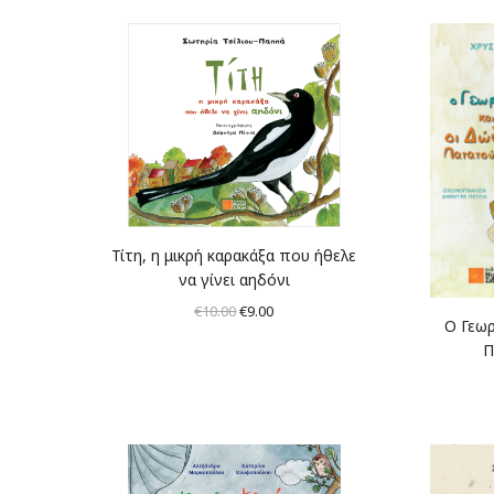
Τίτη, η μικρή καρακάξα που ήθελε
να γίνει αηδόνι
Original
Η
€
10.00
€
9.00
Ο Γεωρ
price
τρέχουσα
Π
was:
τιμή
€10.00.
είναι:
€9.00.