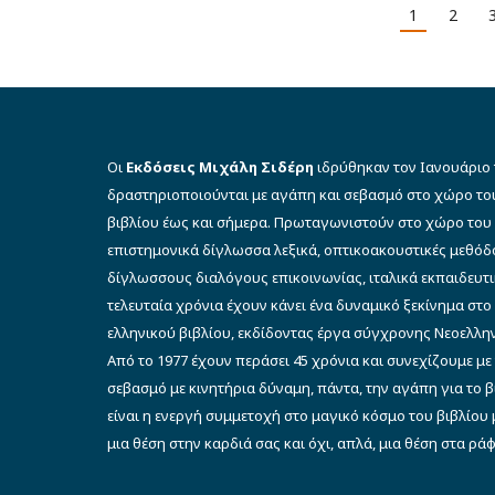
€9.90.
είναι:
1
2
€8.91.
Οι
Εκδόσεις Μιχάλη Σιδέρη
ιδρύθηκαν τον Ιανουάριο 
δραστηριοποιούνται με αγάπη και σεβασμό στο χώρο το
βιβλίου έως και σήμερα. Πρωταγωνιστούν στο χώρο του 
επιστημονικά δίγλωσσα λεξικά, οπτικοακουστικές μεθό
δίγλωσσους διαλόγους επικοινωνίας, ιταλικά εκπαιδευτι
τελευταία χρόνια έχουν κάνει ένα δυναμικό ξεκίνημα στο
ελληνικού βιβλίου, εκδίδοντας έργα σύγχρονης Νεοελλην
Από το 1977 έχουν περάσει 45 χρόνια και συνεχίζουμε με
σεβασμό με κινητήρια δύναμη, πάντα, την αγάπη για το 
είναι η ενεργή συμμετοχή στο μαγικό κόσμο του βιβλίου μ
μια θέση στην καρδιά σας και όχι, απλά, μια θέση στα ρά