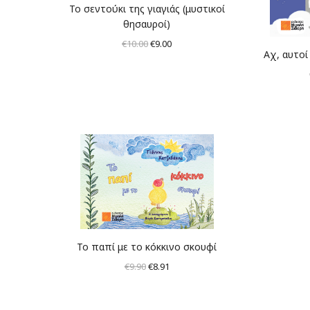
Το σεντούκι της γιαγιάς (μυστικοί
θησαυροί)
Original
Η
€
10.00
€
9.00
Αχ, αυτοί 
price
τρέχουσα
was:
τιμή
€10.00.
είναι:
€9.00.
Το παπί με το κόκκινο σκουφί
Original
Η
€
9.90
€
8.91
price
τρέχουσα
was:
τιμή