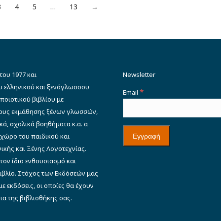
3
4
5
…
13
→
του 1977 και
Newsletter
υ ελληνικού και ξενόγλωσσου
*
Email
ποιοτικού βιβλίου με
δους εκμάθησης ξένων γλωσσών,
κά, σχολικά βοηθήματα κ.α. α
 χώρο του παιδικού και
ικής και Ξένης Λογοτεχνίας.
 τον ίδιο ενθουσιασμό και
βιβλίο. Στόχος των Εκδόσεών μας
ε εκδόσεις, οι οποίες θα έχουν
φια της βιβλιοθήκης σας.