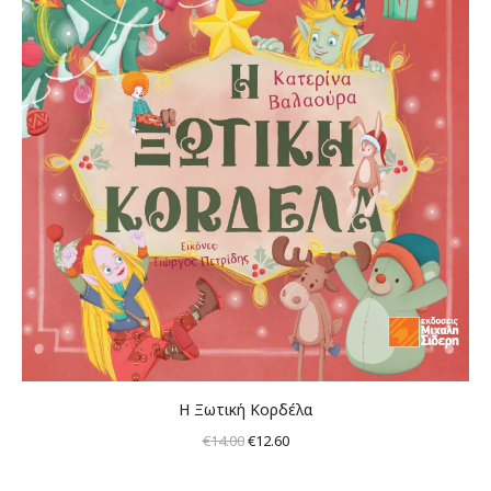
Η Ξωτική Κορδέλα
Original
Η
€
14.00
€
12.60
price
τρέχουσα