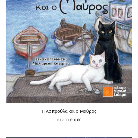
Η Ασπρούλα και ο Μαύρος
Original
Η
€
12.00
€
10.80
price
τρέχουσα
was:
τιμή