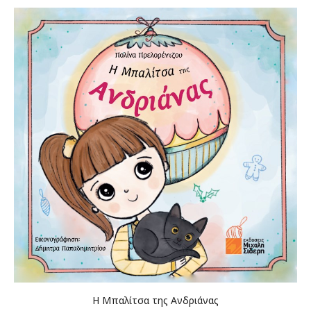
was:
τιμή
€14.00.
είναι:
€12.60.
Η Μπαλίτσα της Ανδριάνας