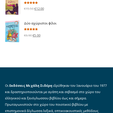
€10.00.
είναι:
Βαθμολογήθηκε
Original
Η
€
15.50
€
12.00
με
5.00
από 5
€9.00.
price
τρέχουσα
was:
τιμή
Δύο αχώριστοι φίλοι
€15.50.
είναι:
€12.00.
Βαθμολογήθηκε
Original
Η
€
6.90
€
5.00
με
5.00
από 5
price
τρέχουσα
was:
τιμή
€6.90.
είναι:
€5.00.
Οι
Εκδόσεις Μιχάλη Σιδέρη
ιδρύθηκαν τον Ιανουάριο του 1977
και δραστηριοποιούνται με αγάπη και σεβασμό στο χώρο του
ελληνικού και ξενόγλωσσου βιβλίου έως και σήμερα.
Πρωταγωνιστούν στο χώρο του ποιοτικού βιβλίου με
επιστημονικά δίγλωσσα λεξικά, οπτικοακουστικές μεθόδους