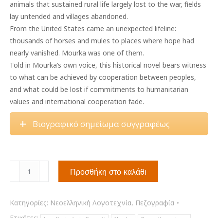
animals that sustained rural life largely lost to the war, fields
lay untended and villages abandoned.
From the United States came an unexpected lifeline:
thousands of horses and mules to places where hope had
nearly vanished. Mourka was one of them.
Told in Mourka’s own voice, this historical novel bears witness
to what can be achieved by cooperation between peoples,
and what could be lost if commitments to humanitarian
values and international cooperation fade.
Βιογραφικό σημείωμα συγγραφέως
Mourka:
Προσθήκη στο καλάθι
from
Kentucky
to
Κατηγορίες:
Νεοελληνική Λογοτεχνία
,
Πεζογραφία
Koupaki
Ετικέτες: