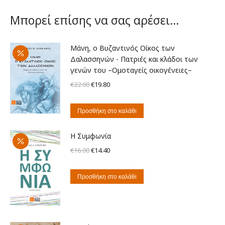
Μπορεί επίσης να σας αρέσει…
Μάνη, ο Βυζαντινός Οίκος των
Δαλασσηνών - Πατριές και κλάδοι των
γενών του –Oμοταγείς οικογένειες–
Original
Η
€
22.00
€
19.80
price
τρέχουσα
was:
τιμή
Προσθήκη στο καλάθι
€22.00.
είναι:
€19.80.
Η Συμφωνία
Original
Η
€
16.00
€
14.40
price
τρέχουσα
was:
τιμή
Προσθήκη στο καλάθι
€16.00.
είναι:
€14.40.