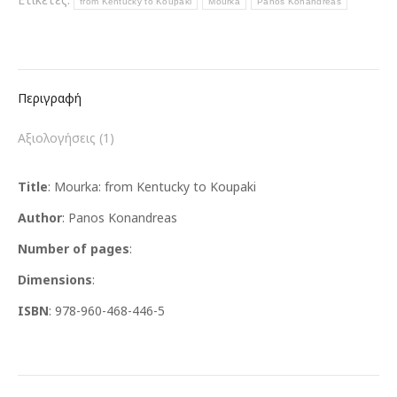
from Kentucky to Koupaki
Mourka
Panos Konandreas
ποσότητα
Περιγραφή
Αξιολογήσεις (1)
Title
: Mourka: from Kentucky to Koupaki
Author
: Panos Konandreas
Number of pages
:
Dimensions
:
ISBN
: 978-960-468-446-5