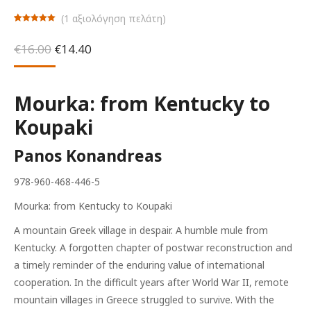
(
1
αξιολόγηση πελάτη)
Βαθμολογήθηκε
1
με
5.00
από
Original
Η
€
16.00
€
14.40
5 με βάση
βαθμολογία
price
τρέχουσα
πελάτη
was:
τιμή
€16.00.
είναι:
Mourka: from Kentucky to
€14.40.
Koupaki
Panos Konandreas
978-960-468-446-5
Mourka: from Kentucky to Koupaki
A mountain Greek village in despair. A humble mule from
Kentucky. A forgotten chapter of postwar reconstruction and
a timely reminder of the enduring value of international
cooperation. In the difficult years after World War II, remote
mountain villages in Greece struggled to survive. With the