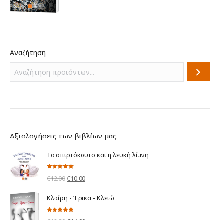
€3.90.
Αναζήτηση
Αξιολογήσεις των βιβλίων μας
Το σπιρτόκουτο και η λευκή λίμνη
Βαθμολογήθηκε
Original
Η
€
12.00
€
10.00
με
5.00
από 5
price
τρέχουσα
Κλαίρη - Έρικα - Κλειώ
was:
τιμή
€12.00.
είναι:
Βαθμολογήθηκε