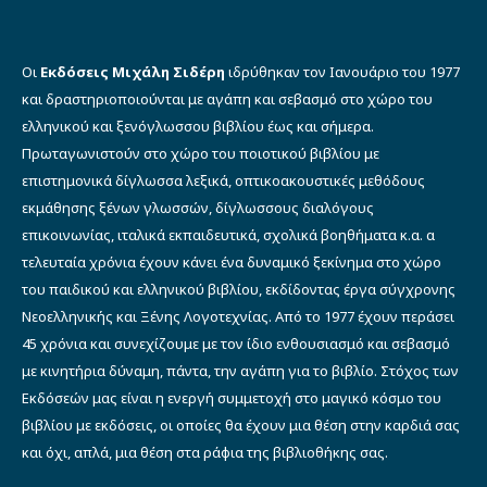
Οι
Εκδόσεις Μιχάλη Σιδέρη
ιδρύθηκαν τον Ιανουάριο του 1977
και δραστηριοποιούνται με αγάπη και σεβασμό στο χώρο του
ελληνικού και ξενόγλωσσου βιβλίου έως και σήμερα.
Πρωταγωνιστούν στο χώρο του ποιοτικού βιβλίου με
επιστημονικά δίγλωσσα λεξικά, οπτικοακουστικές μεθόδους
εκμάθησης ξένων γλωσσών, δίγλωσσους διαλόγους
επικοινωνίας, ιταλικά εκπαιδευτικά, σχολικά βοηθήματα κ.α. α
τελευταία χρόνια έχουν κάνει ένα δυναμικό ξεκίνημα στο χώρο
του παιδικού και ελληνικού βιβλίου, εκδίδοντας έργα σύγχρονης
Νεοελληνικής και Ξένης Λογοτεχνίας. Από το 1977 έχουν περάσει
45 χρόνια και συνεχίζουμε με τον ίδιο ενθουσιασμό και σεβασμό
με κινητήρια δύναμη, πάντα, την αγάπη για το βιβλίο. Στόχος των
Εκδόσεών μας είναι η ενεργή συμμετοχή στο μαγικό κόσμο του
βιβλίου με εκδόσεις, οι οποίες θα έχουν μια θέση στην καρδιά σας
και όχι, απλά, μια θέση στα ράφια της βιβλιοθήκης σας.