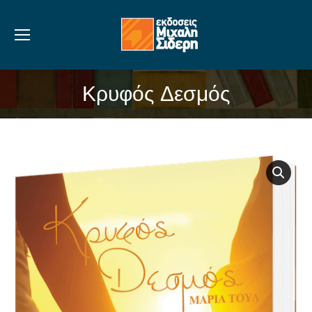
Κρυφός Δεσμός
You are here: