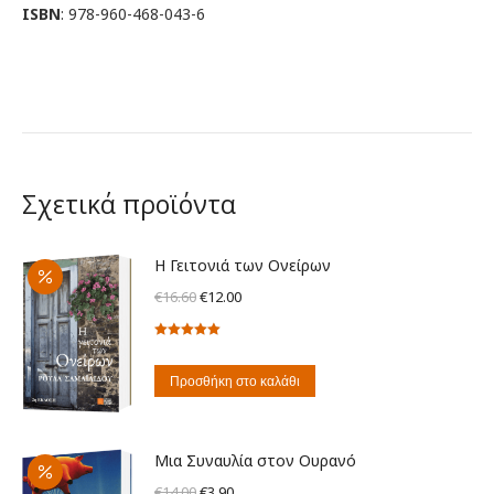
ISBN
: 978-960-468-043-6
Σχετικά προϊόντα
Η Γειτονιά των Ονείρων
Original
Η
€
16.60
€
12.00
price
τρέχουσα
Βαθμολογήθηκε
was:
τιμή
με
5.00
από
€16.60.
είναι:
5
Προσθήκη στο καλάθι
€12.00.
Μια Συναυλία στον Ουρανό
Original
Η
€
14.00
€
3.90