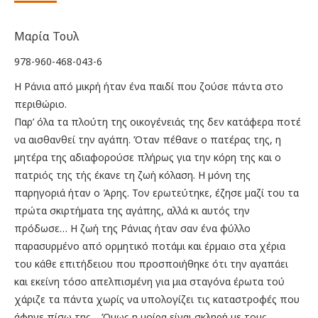
was:
τιμή
€10.00.
είναι:
Μαρία Τουλ
€3.90.
978-960-468-043-6
Η Ράνια από µικρή ήταν ένα παιδί που ζούσε πάντα στο
περιθώριο.
Παρ’ όλα τα πλούτη της οικογένειάς της δεν κατάφερα ποτέ
να αισθανθεί την αγάπη. Όταν πέθανε ο πατέρας της, η
µητέρα της αδιαφορούσε πλήρως για την κόρη της και ο
πατριός της τής έκανε τη ζωή κόλαση. Η µόνη της
παρηγοριά ήταν ο Άρης. Τον ερωτεύτηκε, έζησε µαζί του τα
πρώτα σκιρτήµατα της αγάπης, αλλά κι αυτός την
πρόδωσε… Η ζωή της Ράνιας ήταν σαν ένα φύλλο
παρασυρµένο από ορµητικό ποτάµι και έρµαιο στα χέρια
του κάθε επιτήδειου που προσποιήθηκε ότι την αγαπάει
και εκείνη τόσο απελπισµένη για µια σταγόνα έρωτα τού
χάριζε τα πάντα χωρίς να υπολογίζει τις καταστροφές που
άφηνε πίσω της… Όµως η µοίρα είναι σκληρή µε τους