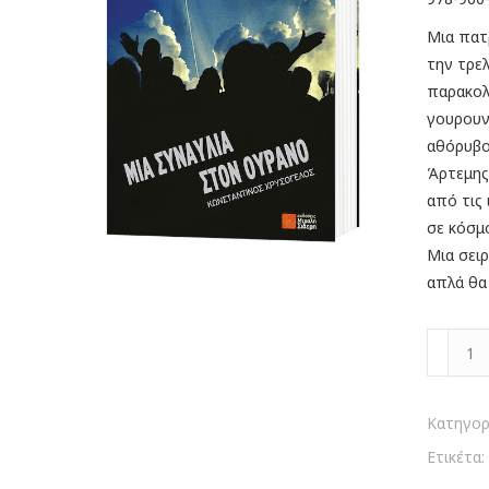
Μια πατ
την τρε
παρακολ
γουρουνά
αθόρυβο
Άρτεμης 
από τις
σε κόσμ
Μια σει
απλά θα
Μια
Συναυλί
στον
Ουρανό
Κατηγορ
ποσότη
Ετικέτα: