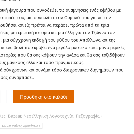
ρική φιγούρα που συνοδεύει τις αναμνήσεις ενός εφήβου με
λοπαρέα του, μια συναυλία στον Ουρανό που για να την
ουθήσει κανείς πρέπει να περάσει πρώτα από τα τρία
κια, μια ερωτική ιστορία και μια άλλη για τον Τζώννυ τον
, μια σύγχρονη εκδοχή του μύθου του Απόλλωνα και της
κι ένα βιολί που κρύβει ένα μεγάλο μυστικό είναι μόνο μερικές
 ιστορίες που θα σας κόψουν την ανάσα και θα σας ταξιδέψουν
ους μαγικούς αλλά και τόσο πραγματικούς.
ρά σύγχρονων και συνάμα τόσο διαχρονικών διηγημάτων που
 σας συναρπάσει.
Προσθήκη στο καλάθι
α
ίες:
Bazaar
,
Νεοελληνική Λογοτεχνία
,
Πεζογραφία
τα
Κωνσταντίνος Χρυσόγελος