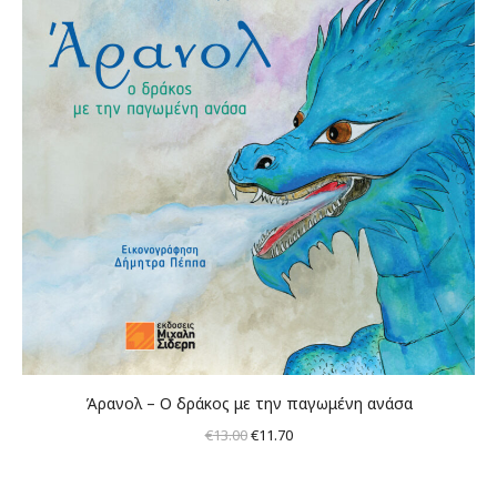
Άρανολ – Ο δράκος με την παγωμένη ανάσα
Original
Η
€
13.00
€
11.70
price
τρέχουσα
was:
τιμή