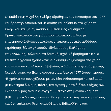
Οι
Εκδόσεις Μιχάλη Σιδέρη
ιδρύθηκαν τον Ιανουάριο του 1977
και δραστηριοποιούνται με αγάπη και σεβασμό στο χώρο του
ελληνικού και ξενόγλωσσου βιβλίου έως και σήμερα.
Πρωταγωνιστούν στο χώρο του ποιοτικού βιβλίου με
επιστημονικά δίγλωσσα λεξικά, οπτικοακουστικές μεθόδους
εκμάθησης ξένων γλωσσών, δίγλωσσους διαλόγους
επικοινωνίας, ιταλικά εκπαιδευτικά, σχολικά βοηθήματα κ.α. α
τελευταία χρόνια έχουν κάνει ένα δυναμικό ξεκίνημα στο χώρο
του παιδικού και ελληνικού βιβλίου, εκδίδοντας έργα σύγχρονης
Νεοελληνικής και Ξένης Λογοτεχνίας. Από το 1977 έχουν περάσει
45 χρόνια και συνεχίζουμε με τον ίδιο ενθουσιασμό και σεβασμό
με κινητήρια δύναμη, πάντα, την αγάπη για το βιβλίο. Στόχος των
Εκδόσεών μας είναι η ενεργή συμμετοχή στο μαγικό κόσμο του
βιβλίου με εκδόσεις, οι οποίες θα έχουν μια θέση στην καρδιά σας
και όχι, απλά, μια θέση στα ράφια της βιβλιοθήκης σας.