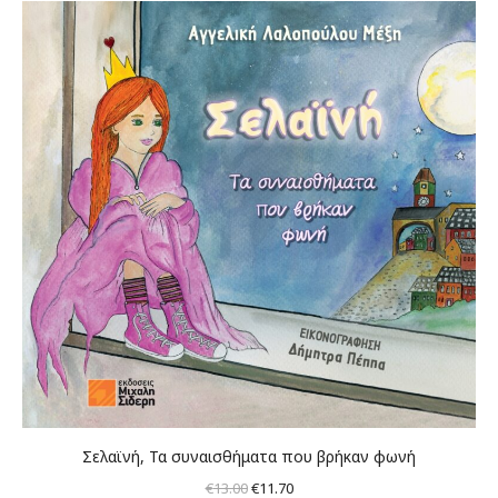
€13.00.
είναι:
€11.70.
Σελαϊνή, Τα συναισθήματα που βρήκαν φωνή
Original
Η
€
13.00
€
11.70