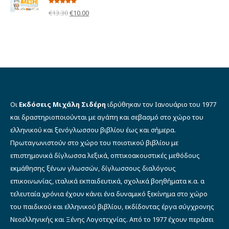
Βαθμολογήθηκε
€11.00.
Original
Η
€
13.30
€
10.00
με
5.00
από 5
price
τρέχουσα
was:
τιμή
€13.30.
είναι:
€10.00.
Οι
Εκδόσεις Μιχάλη Σιδέρη
ιδρύθηκαν τον Ιανουάριο του 1977
και δραστηριοποιούνται με αγάπη και σεβασμό στο χώρο του
ελληνικού και ξενόγλωσσου βιβλίου έως και σήμερα.
Πρωταγωνιστούν στο χώρο του ποιοτικού βιβλίου με
επιστημονικά δίγλωσσα λεξικά, οπτικοακουστικές μεθόδους
εκμάθησης ξένων γλωσσών, δίγλωσσους διαλόγους
επικοινωνίας, ιταλικά εκπαιδευτικά, σχολικά βοηθήματα κ.α. α
τελευταία χρόνια έχουν κάνει ένα δυναμικό ξεκίνημα στο χώρο
του παιδικού και ελληνικού βιβλίου, εκδίδοντας έργα σύγχρονης
Νεοελληνικής και Ξένης Λογοτεχνίας. Από το 1977 έχουν περάσει