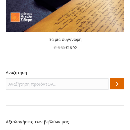
Για μια συγγνώμη
Original
Η
€
18.80
€
16.92
price
τρέχουσα
was:
τιμή
€18.80.
είναι:
Αναζήτηση
€16.92.
Αξιολογήσεις των βιβλίων μας