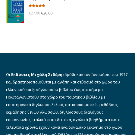
€12.00.
είναι:
€9.00.
Βαθμολογήθηκε
Original
Η
€
27.00
€
20.00
με
5.00
από 5
price
τρέχουσα
was:
τιμή
€27.00.
είναι:
€20.00.
Οι
Εκδόσεις Μιχάλη Σιδέρη
ιδρύθηκαν τον Ιανουάριο του 1977
και δραστηριοποιούνται με αγάπη και σεβασμό στο χώρο του
ελληνικού και ξενόγλωσσου βιβλίου έως και σήμερα.
Πρωταγωνιστούν στο χώρο του ποιοτικού βιβλίου με
επιστημονικά δίγλωσσα λεξικά, οπτικοακουστικές μεθόδους
εκμάθησης ξένων γλωσσών, δίγλωσσους διαλόγους
επικοινωνίας, ιταλικά εκπαιδευτικά, σχολικά βοηθήματα κ.α. α
τελευταία χρόνια έχουν κάνει ένα δυναμικό ξεκίνημα στο χώρο
του παιδικού και ελληνικού βιβλίου, εκδίδοντας έργα σύγχρονης