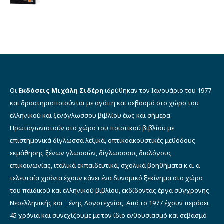
price
τρέχουσα
was:
τιμή
€14.90.
είναι:
€11.00.
Οι
Εκδόσεις Μιχάλη Σιδέρη
ιδρύθηκαν τον Ιανουάριο του 1977
και δραστηριοποιούνται με αγάπη και σεβασμό στο χώρο του
ελληνικού και ξενόγλωσσου βιβλίου έως και σήμερα.
Πρωταγωνιστούν στο χώρο του ποιοτικού βιβλίου με
επιστημονικά δίγλωσσα λεξικά, οπτικοακουστικές μεθόδους
εκμάθησης ξένων γλωσσών, δίγλωσσους διαλόγους
επικοινωνίας, ιταλικά εκπαιδευτικά, σχολικά βοηθήματα κ.α. α
τελευταία χρόνια έχουν κάνει ένα δυναμικό ξεκίνημα στο χώρο
του παιδικού και ελληνικού βιβλίου, εκδίδοντας έργα σύγχρονης
Νεοελληνικής και Ξένης Λογοτεχνίας. Από το 1977 έχουν περάσει
45 χρόνια και συνεχίζουμε με τον ίδιο ενθουσιασμό και σεβασμό