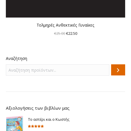
Τολμηρές Ανθεκτικές Γυναίκες
Original
Η
€
25.00
€
22.50
price
τρέχουσα
was:
τιμή
€25.00.
είναι:
Αναζήτηση
€22.50.
Αξιολογήσεις των βιβλίων μας
Το αστέρι και ο Κωστής
Βαθμολογήθηκε