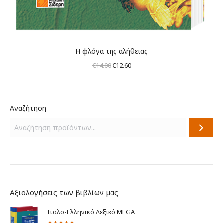
Η φλόγα της αλήθειας
Original
Η
€
14.00
€
12.60
price
τρέχουσα
was:
τιμή
€14.00.
είναι:
Αναζήτηση
€12.60.
Αξιολογήσεις των βιβλίων μας
Ιταλο-Ελληνικό Λεξικό MEGA