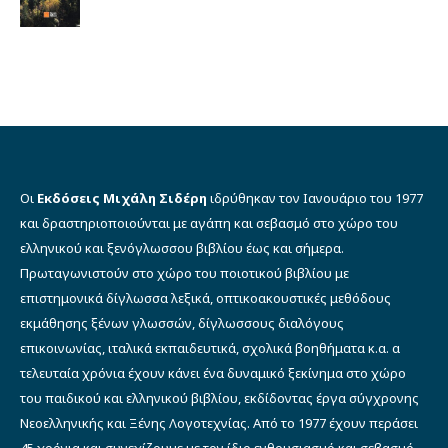
price
τρέχουσα
was:
τιμή
€16.00.
είναι:
€14.40.
Οι
Εκδόσεις Μιχάλη Σιδέρη
ιδρύθηκαν τον Ιανουάριο του 1977
και δραστηριοποιούνται με αγάπη και σεβασμό στο χώρο του
ελληνικού και ξενόγλωσσου βιβλίου έως και σήμερα.
Πρωταγωνιστούν στο χώρο του ποιοτικού βιβλίου με
επιστημονικά δίγλωσσα λεξικά, οπτικοακουστικές μεθόδους
εκμάθησης ξένων γλωσσών, δίγλωσσους διαλόγους
επικοινωνίας, ιταλικά εκπαιδευτικά, σχολικά βοηθήματα κ.α. α
τελευταία χρόνια έχουν κάνει ένα δυναμικό ξεκίνημα στο χώρο
του παιδικού και ελληνικού βιβλίου, εκδίδοντας έργα σύγχρονης
Νεοελληνικής και Ξένης Λογοτεχνίας. Από το 1977 έχουν περάσει
45 χρόνια και συνεχίζουμε με τον ίδιο ενθουσιασμό και σεβασμό