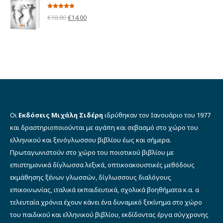
€12.00.
είναι:
Βαθμολογήθηκε
Original
Η
€
18.80
€
14.00
με
5.00
από 5
€10.00.
price
τρέχουσα
was:
τιμή
€18.80.
είναι:
€14.00.
Οι
Εκδόσεις Μιχάλη Σιδέρη
ιδρύθηκαν τον Ιανουάριο του 1977
και δραστηριοποιούνται με αγάπη και σεβασμό στο χώρο του
ελληνικού και ξενόγλωσσου βιβλίου έως και σήμερα.
Πρωταγωνιστούν στο χώρο του ποιοτικού βιβλίου με
επιστημονικά δίγλωσσα λεξικά, οπτικοακουστικές μεθόδους
εκμάθησης ξένων γλωσσών, δίγλωσσους διαλόγους
επικοινωνίας, ιταλικά εκπαιδευτικά, σχολικά βοηθήματα κ.α. α
τελευταία χρόνια έχουν κάνει ένα δυναμικό ξεκίνημα στο χώρο
του παιδικού και ελληνικού βιβλίου, εκδίδοντας έργα σύγχρονης