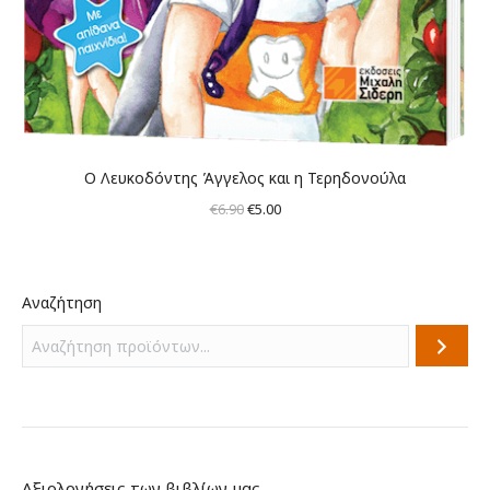
Ο Λευκοδόντης Άγγελος και η Τερηδονούλα
Original
Η
€
6.90
€
5.00
price
τρέχουσα
was:
τιμή
€6.90.
είναι:
Αναζήτηση
€5.00.
Αξιολογήσεις των βιβλίων μας