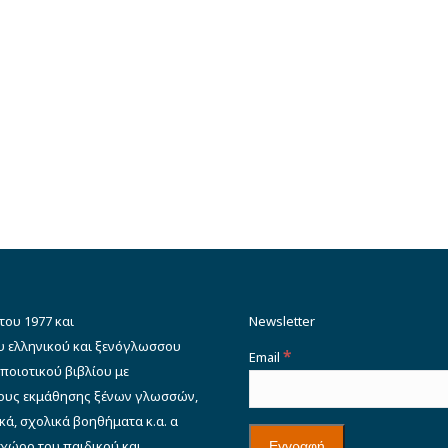
του 1977 και
Newsletter
υ ελληνικού και ξενόγλωσσου
*
Email
ποιοτικού βιβλίου με
δους εκμάθησης ξένων γλωσσών,
κά, σχολικά βοηθήματα κ.α. α
 χώρο του παιδικού και