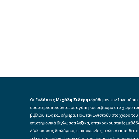
Οι
Εκδόσεις Μιχάλη Σιδέρη
ιδρύθηκαν τον Ιανουάριο 
δραστηριοποιούνται με αγάπη και σεβασμό στο χώρο το
βιβλίου έως και σήμερα. Πρωταγωνιστούν στο χώρο του 
επιστημονικά δίγλωσσα λεξικά, οπτικοακουστικές μεθό
δίγλωσσους διαλόγους επικοινωνίας, ιταλικά εκπαιδευτι
τελευταία χρόνια έχουν κάνει ένα δυναμικό ξεκίνημα στο