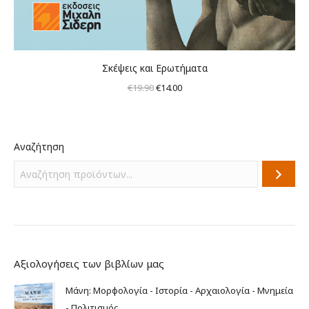
Σκέψεις και Ερωτήματα
Original
Η
€
19.90
€
14.00
price
τρέχουσα
was:
τιμή
€19.90.
είναι:
Αναζήτηση
€14.00.
Αξιολογήσεις των βιβλίων μας
Μάνη: Μορφολογία - Ιστορία - Αρχαιολογία - Μνημεία
- Πολιτισμός