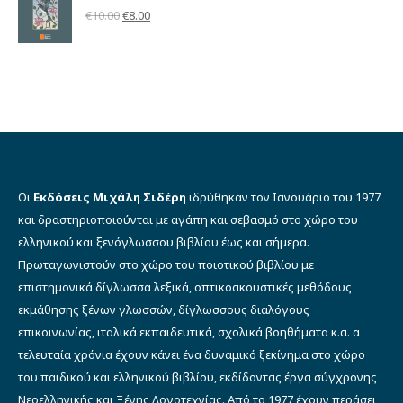
€5.00.
Βαθμολογήθηκε
Original
Η
€
10.00
€
8.00
με
5.00
από 5
price
τρέχουσα
was:
τιμή
€10.00.
είναι:
€8.00.
Οι
Εκδόσεις Μιχάλη Σιδέρη
ιδρύθηκαν τον Ιανουάριο του 1977
και δραστηριοποιούνται με αγάπη και σεβασμό στο χώρο του
ελληνικού και ξενόγλωσσου βιβλίου έως και σήμερα.
Πρωταγωνιστούν στο χώρο του ποιοτικού βιβλίου με
επιστημονικά δίγλωσσα λεξικά, οπτικοακουστικές μεθόδους
εκμάθησης ξένων γλωσσών, δίγλωσσους διαλόγους
επικοινωνίας, ιταλικά εκπαιδευτικά, σχολικά βοηθήματα κ.α. α
τελευταία χρόνια έχουν κάνει ένα δυναμικό ξεκίνημα στο χώρο
του παιδικού και ελληνικού βιβλίου, εκδίδοντας έργα σύγχρονης
Νεοελληνικής και Ξένης Λογοτεχνίας. Από το 1977 έχουν περάσει