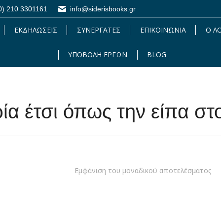
0) 210 3301161
0) 210 3301161
info@siderisbooks.gr
info@siderisbooks.gr
ΕΚΔΗΛΩΣΕΙΣ
ΕΚΔΗΛΩΣΕΙΣ
ΣΥΝΕΡΓΑΤΕΣ
ΣΥΝΕΡΓΑΤΕΣ
ΕΠΙΚΟΙΝΩΝΙΑ
ΕΠΙΚΟΙΝΩΝΙΑ
Ο Λ
Ο 
ΥΠΟΒΟΛΗ ΕΡΓΩΝ
ΥΠΟΒΟΛΗ ΕΡΓΩΝ
BLOG
BLOG
ρία έτσι όπως την είπα στ
Εμφάνιση του μοναδικού αποτελέσματος