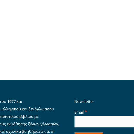
του 1977 και
Newsletter
υ ελληνικού και ξενόγλωσσου
*
Email
ποιοτικού βιβλίου με
δους εκμάθησης ξένων γλωσσών,
κά, σχολικά βοηθήματα κ.α. α