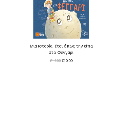
Μια ιστορία, έτσι όπως την είπα
στο Φεγγάρι
Original
Η
€
14.00
€
10.00
price
τρέχουσα
was:
τιμή
€14.00.
είναι:
€10.00.