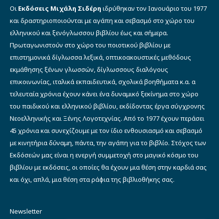
Οι
Εκδόσεις Μιχάλη Σιδέρη
ιδρύθηκαν τον Ιανουάριο του 1977
και δραστηριοποιούνται με αγάπη και σεβασμό στο χώρο του
ελληνικού και ξενόγλωσσου βιβλίου έως και σήμερα.
Πρωταγωνιστούν στο χώρο του ποιοτικού βιβλίου με
επιστημονικά δίγλωσσα λεξικά, οπτικοακουστικές μεθόδους
εκμάθησης ξένων γλωσσών, δίγλωσσους διαλόγους
επικοινωνίας, ιταλικά εκπαιδευτικά, σχολικά βοηθήματα κ.α. α
τελευταία χρόνια έχουν κάνει ένα δυναμικό ξεκίνημα στο χώρο
του παιδικού και ελληνικού βιβλίου, εκδίδοντας έργα σύγχρονης
Νεοελληνικής και Ξένης Λογοτεχνίας. Από το 1977 έχουν περάσει
45 χρόνια και συνεχίζουμε με τον ίδιο ενθουσιασμό και σεβασμό
με κινητήρια δύναμη, πάντα, την αγάπη για το βιβλίο. Στόχος των
Εκδόσεών μας είναι η ενεργή συμμετοχή στο μαγικό κόσμο του
βιβλίου με εκδόσεις, οι οποίες θα έχουν μια θέση στην καρδιά σας
και όχι, απλά, μια θέση στα ράφια της βιβλιοθήκης σας.
Newsletter