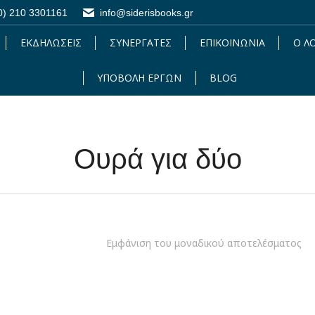
0) 210 3301161
0) 210 3301161
info@siderisbooks.gr
info@siderisbooks.gr
ΕΚΔΗΛΩΣΕΙΣ
ΕΚΔΗΛΩΣΕΙΣ
ΣΥΝΕΡΓΑΤΕΣ
ΣΥΝΕΡΓΑΤΕΣ
ΕΠΙΚΟΙΝΩΝΙΑ
ΕΠΙΚΟΙΝΩΝΙΑ
Ο Λ
Ο 
ΥΠΟΒΟΛΗ ΕΡΓΩΝ
ΥΠΟΒΟΛΗ ΕΡΓΩΝ
BLOG
BLOG
Ουρά για δύο
Εμφάνιση του μοναδικού αποτελέσματος