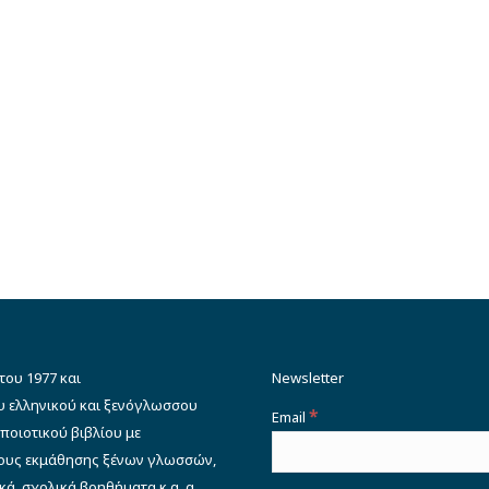
του 1977 και
Newsletter
υ ελληνικού και ξενόγλωσσου
*
Email
ποιοτικού βιβλίου με
δους εκμάθησης ξένων γλωσσών,
κά, σχολικά βοηθήματα κ.α. α