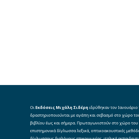
Οι
Εκδόσεις Μιχάλη Σιδέρη
ιδρύθηκαν τον Ιανουάριο 
δραστηριοποιούνται με αγάπη και σεβασμό στο χώρο το
βιβλίου έως και σήμερα. Πρωταγωνιστούν στο χώρο του 
επιστημονικά δίγλωσσα λεξικά, οπτικοακουστικές μεθό
δίγλωσσους διαλόγους επικοινωνίας, ιταλικά εκπαιδευτι