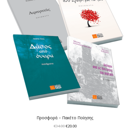
Προσφορά – Πακέτο Ποίησης
Original
Η
€
34.00
€
20.00