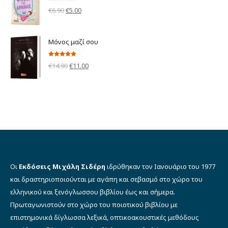
€3.90.
Βαθμολογήθηκε
Original
Η
€
6.90
€
5.00
με
5.00
από 5
price
τρέχουσα
was:
τιμή
Μόνος μαζί σου
€6.90.
είναι:
€5.00.
Βαθμολογήθηκε
Original
Η
€
14.90
€
11.00
με
5.00
από 5
price
τρέχουσα
was:
τιμή
€14.90.
είναι:
€11.00.
Οι
Εκδόσεις Μιχάλη Σιδέρη
ιδρύθηκαν τον Ιανουάριο του 1977
και δραστηριοποιούνται με αγάπη και σεβασμό στο χώρο του
ελληνικού και ξενόγλωσσου βιβλίου έως και σήμερα.
Πρωταγωνιστούν στο χώρο του ποιοτικού βιβλίου με
επιστημονικά δίγλωσσα λεξικά, οπτικοακουστικές μεθόδους