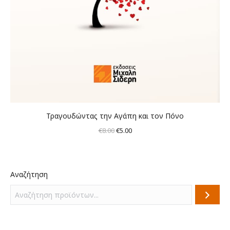
Τραγουδώντας την Αγάπη και τον Πόνο
Original
Η
€
8.00
€
5.00
price
τρέχουσα
was:
τιμή
€8.00.
είναι:
Αναζήτηση
€5.00.