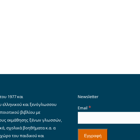
του 1977 και
Newsletter
υ ελληνικού και ξενόγλωσσου
*
Email
ποιοτικού βιβλίου με
δους εκμάθησης ξένων γλωσσών,
κά, σχολικά βοηθήματα κ.α. α
 χώρο του παιδικού και