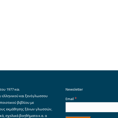
του 1977 και
Newsletter
υ ελληνικού και ξενόγλωσσου
*
Email
ποιοτικού βιβλίου με
δους εκμάθησης ξένων γλωσσών,
κά, σχολικά βοηθήματα κ.α. α