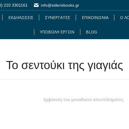
0) 210 3301161
0) 210 3301161
info@siderisbooks.gr
info@siderisbooks.gr
ΕΚΔΗΛΩΣΕΙΣ
ΕΚΔΗΛΩΣΕΙΣ
ΣΥΝΕΡΓΑΤΕΣ
ΣΥΝΕΡΓΑΤΕΣ
ΕΠΙΚΟΙΝΩΝΙΑ
ΕΠΙΚΟΙΝΩΝΙΑ
Ο Λ
Ο 
ΥΠΟΒΟΛΗ ΕΡΓΩΝ
ΥΠΟΒΟΛΗ ΕΡΓΩΝ
BLOG
BLOG
Το σεντούκι της γιαγιάς
Εμφάνιση του μοναδικού αποτελέσματος