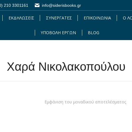
0) 210 3301161
0) 210 3301161
info@siderisbooks.gr
info@siderisbooks.gr
ΕΚΔΗΛΩΣΕΙΣ
ΕΚΔΗΛΩΣΕΙΣ
ΣΥΝΕΡΓΑΤΕΣ
ΣΥΝΕΡΓΑΤΕΣ
ΕΠΙΚΟΙΝΩΝΙΑ
ΕΠΙΚΟΙΝΩΝΙΑ
Ο Λ
Ο 
ΥΠΟΒΟΛΗ ΕΡΓΩΝ
ΥΠΟΒΟΛΗ ΕΡΓΩΝ
BLOG
BLOG
Χαρά Νικολακοπούλου
Εμφάνιση του μοναδικού αποτελέσματος