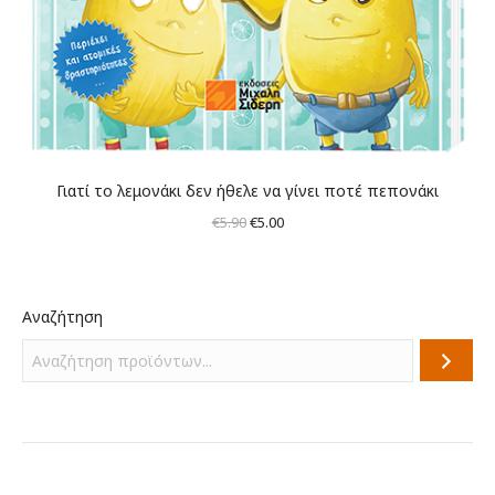
Γιατί το λεμονάκι δεν ήθελε να γίνει ποτέ πεπονάκι
Original
Η
€
5.90
€
5.00
price
τρέχουσα
was:
τιμή
€5.90.
είναι:
Αναζήτηση
€5.00.