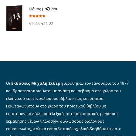
was:
τιμή
Μόνος μαζί σου
€6.90.
είναι:
€5.00.
Βαθμολογήθηκε
Original
Η
€
14.90
€
11.00
με
5.00
από 5
price
τρέχουσα
was:
τιμή
€14.90.
είναι:
€11.00.
Οι
Εκδόσεις Μιχάλη Σιδέρη
ιδρύθηκαν τον Ιανουάριο του 1977
και δραστηριοποιούνται με αγάπη και σεβασμό στο χώρο του
ελληνικού και ξενόγλωσσου βιβλίου έως και σήμερα.
Πρωταγωνιστούν στο χώρο του ποιοτικού βιβλίου με
επιστημονικά δίγλωσσα λεξικά, οπτικοακουστικές μεθόδους
εκμάθησης ξένων γλωσσών, δίγλωσσους διαλόγους
επικοινωνίας, ιταλικά εκπαιδευτικά, σχολικά βοηθήματα κ.α. α