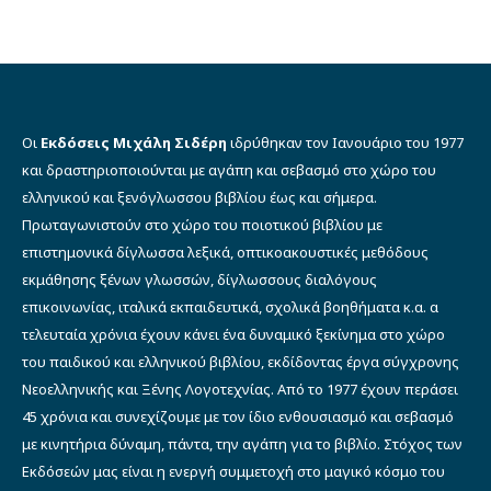
was:
τιμή
€15.00.
είναι:
€10.00.
Οι
Εκδόσεις Μιχάλη Σιδέρη
ιδρύθηκαν τον Ιανουάριο του 1977
και δραστηριοποιούνται με αγάπη και σεβασμό στο χώρο του
ελληνικού και ξενόγλωσσου βιβλίου έως και σήμερα.
Πρωταγωνιστούν στο χώρο του ποιοτικού βιβλίου με
επιστημονικά δίγλωσσα λεξικά, οπτικοακουστικές μεθόδους
εκμάθησης ξένων γλωσσών, δίγλωσσους διαλόγους
επικοινωνίας, ιταλικά εκπαιδευτικά, σχολικά βοηθήματα κ.α. α
τελευταία χρόνια έχουν κάνει ένα δυναμικό ξεκίνημα στο χώρο
του παιδικού και ελληνικού βιβλίου, εκδίδοντας έργα σύγχρονης
Νεοελληνικής και Ξένης Λογοτεχνίας. Από το 1977 έχουν περάσει
45 χρόνια και συνεχίζουμε με τον ίδιο ενθουσιασμό και σεβασμό
με κινητήρια δύναμη, πάντα, την αγάπη για το βιβλίο. Στόχος των
Εκδόσεών μας είναι η ενεργή συμμετοχή στο μαγικό κόσμο του