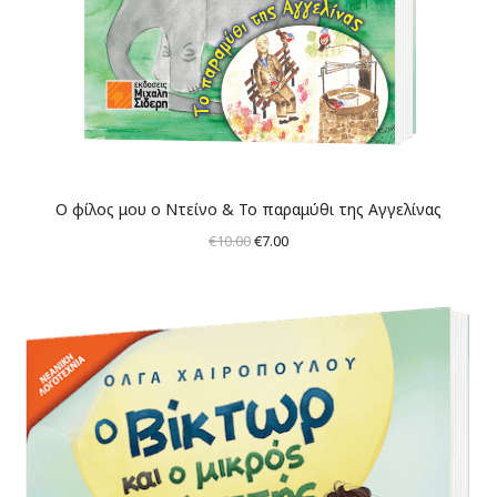
Ο φίλος μου ο Ντείνο & Το παραμύθι της Αγγελίνας
Original
Η
€
10.00
€
7.00
price
τρέχουσα
was:
τιμή
€10.00.
είναι:
€7.00.