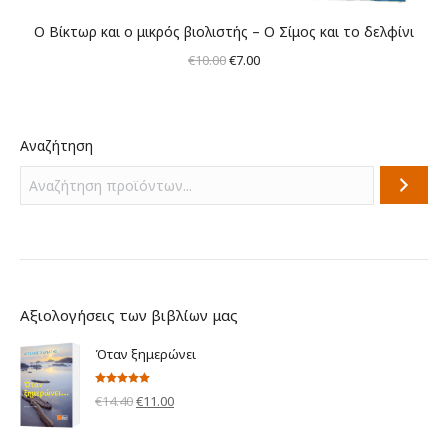
Ο Βίκτωρ και ο μικρός βιολιστής – Ο Σίμος και το δελφίνι
Original
Η
€
10.00
€
7.00
price
τρέχουσα
was:
τιμή
€10.00.
είναι:
Αναζήτηση
€7.00.
Αξιολογήσεις των βιβλίων μας
Όταν ξημερώνει
Βαθμολογήθηκε
Original
Η
€
14.40
€
11.00
με
5.00
από 5
price
τρέχουσα