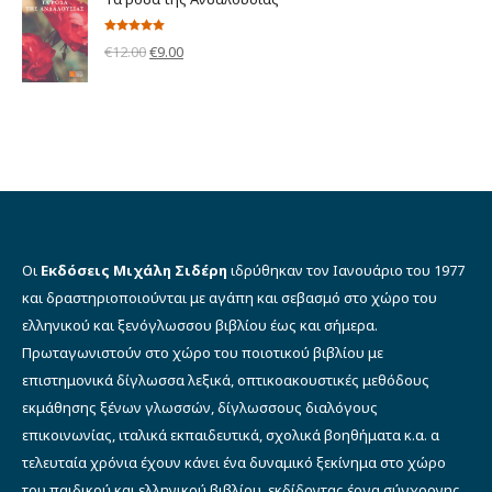
€12.00.
είναι:
€9.00.
Βαθμολογήθηκε
Original
Η
€
12.00
€
9.00
με
5.00
από 5
price
τρέχουσα
was:
τιμή
€12.00.
είναι:
€9.00.
Οι
Εκδόσεις Μιχάλη Σιδέρη
ιδρύθηκαν τον Ιανουάριο του 1977
και δραστηριοποιούνται με αγάπη και σεβασμό στο χώρο του
ελληνικού και ξενόγλωσσου βιβλίου έως και σήμερα.
Πρωταγωνιστούν στο χώρο του ποιοτικού βιβλίου με
επιστημονικά δίγλωσσα λεξικά, οπτικοακουστικές μεθόδους
εκμάθησης ξένων γλωσσών, δίγλωσσους διαλόγους
επικοινωνίας, ιταλικά εκπαιδευτικά, σχολικά βοηθήματα κ.α. α
τελευταία χρόνια έχουν κάνει ένα δυναμικό ξεκίνημα στο χώρο
του παιδικού και ελληνικού βιβλίου, εκδίδοντας έργα σύγχρονης