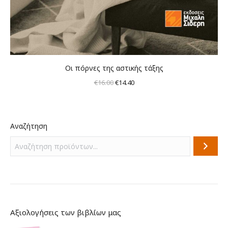
Οι πόρνες της αστικής τάξης
Original
Η
€
16.00
€
14.40
price
τρέχουσα
was:
τιμή
€16.00.
είναι:
Αναζήτηση
€14.40.
Αξιολογήσεις των βιβλίων μας