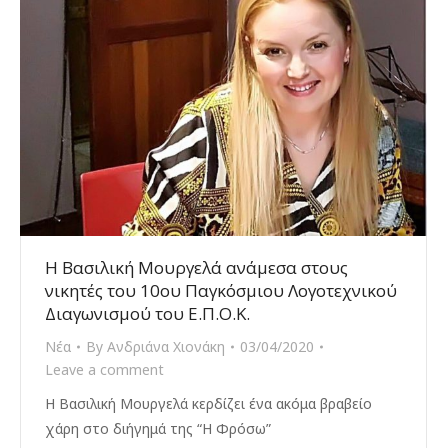
Η Βασιλική Μουργελά ανάμεσα στους
νικητές του 10ου Παγκόσμιου Λογοτεχνικού
Διαγωνισμού του Ε.Π.Ο.Κ.
Νέα
By
Ανδριάνα Χιονάκη
03/04/2020
Leave a comment
Η Βασιλική Μουργελά κερδίζει ένα ακόμα βραβείο
χάρη στο διήγημά της “Η Φρόσω”