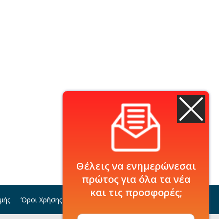
Θέλεις να ενημερώνεσαι
πρώτος για όλα τα νέα
και τις προσφορές;
μής
Όροι Χρήσης
Ψηφιακά Εκπτωτικά Κουπόνια