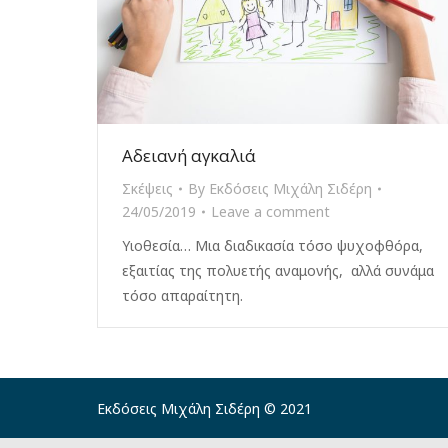
Αδειανή αγκαλιά
Σκέψεις
By
Εκδόσεις Μιχάλη Σιδέρη
24/05/2019
Leave a comment
Υιοθεσία… Μια διαδικασία τόσο ψυχοφθόρα,
εξαιτίας της πολυετής αναμονής, αλλά συνάμα
τόσο απαραίτητη.
Εκδόσεις Μιχάλη Σιδέρη © 2021