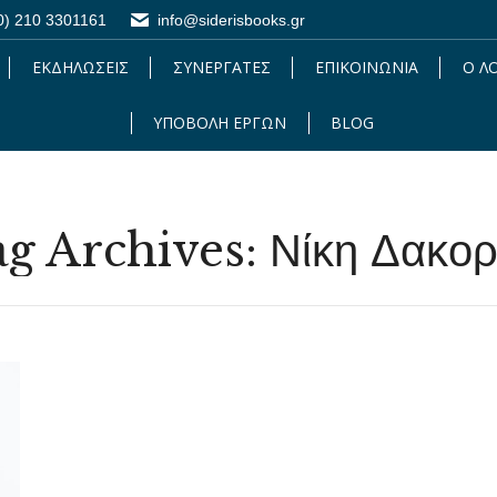
0) 210 3301161
0) 210 3301161
info@siderisbooks.gr
info@siderisbooks.gr
ΕΚΔΗΛΩΣΕΙΣ
ΕΚΔΗΛΩΣΕΙΣ
ΣΥΝΕΡΓΑΤΕΣ
ΣΥΝΕΡΓΑΤΕΣ
ΕΠΙΚΟΙΝΩΝΙΑ
ΕΠΙΚΟΙΝΩΝΙΑ
Ο Λ
Ο 
ΥΠΟΒΟΛΗ ΕΡΓΩΝ
ΥΠΟΒΟΛΗ ΕΡΓΩΝ
BLOG
BLOG
g Archives:
Νίκη Δακο