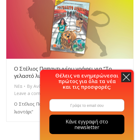
O Στέλιος Παπαντωνίου γράφει για “Το
Θέλεις να ενημερώνεσαι
γελαστό λιοντάρι”
πρώτος για όλα τα νέα
Νέα
By
Ανδριάνα Χιονάκη
30/08/2022
και τις προσφορές;
Leave a comment
O Στέλιος Παπαντωνίου γράφει για “Το γελαστό
λιοντάρι”
Κάνε εγγραφή στο
newsletter