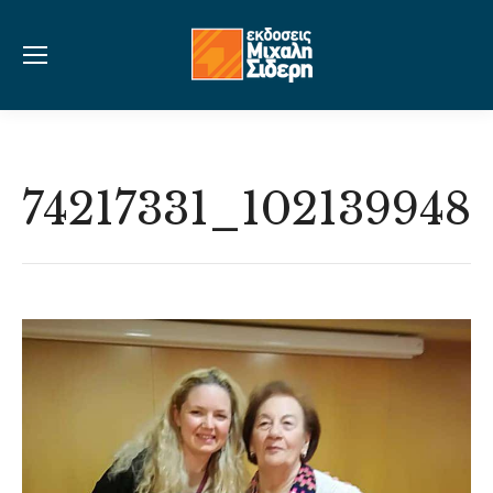
74217331_102139948