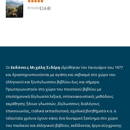
€9.90.
είναι:
Βαθμολογήθηκε
Original
Η
€7.00.
€
16.00
€
14.40
με
5.00
από 5
price
τρέχουσα
was:
τιμή
€16.00.
είναι:
€14.40.
Οι
Εκδόσεις Μιχάλη Σιδέρη
ιδρύθηκαν τον Ιανουάριο του 1977
και δραστηριοποιούνται με αγάπη και σεβασμό στο χώρο του
ελληνικού και ξενόγλωσσου βιβλίου έως και σήμερα.
Πρωταγωνιστούν στο χώρο του ποιοτικού βιβλίου με
επιστημονικά δίγλωσσα λεξικά, οπτικοακουστικές μεθόδους
εκμάθησης ξένων γλωσσών, δίγλωσσους διαλόγους
επικοινωνίας, ιταλικά εκπαιδευτικά, σχολικά βοηθήματα κ.α. α
τελευταία χρόνια έχουν κάνει ένα δυναμικό ξεκίνημα στο χώρο
του παιδικού και ελληνικού βιβλίου, εκδίδοντας έργα σύγχρονης