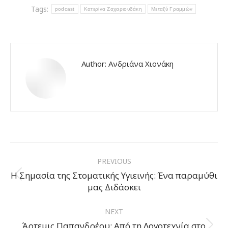
Tags:
podcast
Κατερίνα Ζαχαριουδάκη
Μεταξύ Γραμμών
Author:
Ανδριάνα Χιονάκη
Post
PREVIOUS
navigation
Η Σημασία της Στοματικής Υγιεινής: Ένα παραμύθι
Previous
μας Διδάσκει
post:
NEXT
Άρτεμις Παπανδρέου: Από τη Λογοτεχνία στο