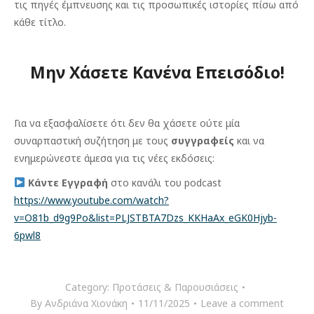
τις πηγές έμπνευσης και τις προσωπικές ιστορίες πίσω από
κάθε τίτλο.
Μην Χάσετε Κανένα Επεισόδιο!
Για να εξασφαλίσετε ότι δεν θα χάσετε ούτε μία
συναρπαστική συζήτηση με τους
συγγραφείς
και να
ενημερώνεστε άμεσα για τις νέες εκδόσεις:
Κάντε Εγγραφή
στο κανάλι του podcast
https://www.youtube.com/watch?
v=O81b_d9g9Po&list=PLJSTBTA7Dzs_KKHaAx_eGK0Hjyb-
6pwl8
Category:
Προτάσεις & Παρουσιάσεις
By
Ανδριάνα Χιονάκη
11/11/2025
Leave a comment