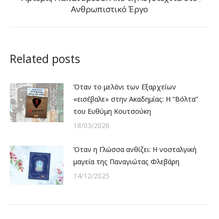
Next
Ανθρωπιστικό Έργο
post:
Related posts
Όταν το μελάνι των Εξαρχείων
«εισέβαλε» στην Ακαδημίας: Η “Βόλτα”
του Ευθύμη Κουτσούκη
18/03/2026
Όταν η Γλώσσα ανθίζει: Η νοσταλγική
μαγεία της Παναγιώτας Φλεβάρη
14/12/2025