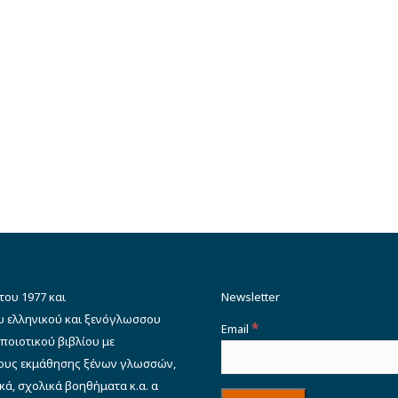
του 1977 και
Newsletter
υ ελληνικού και ξενόγλωσσου
*
Email
ποιοτικού βιβλίου με
δους εκμάθησης ξένων γλωσσών,
κά, σχολικά βοηθήματα κ.α. α