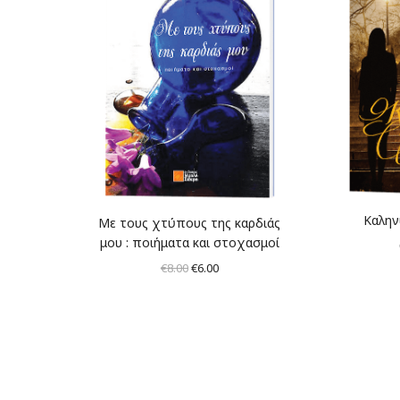
Καλην
Με τους χτύπους της καρδιάς
μου : ποιήματα και στοχασμοί
Original
Η
€
8.00
€
6.00
price
τρέχουσα
was:
τιμή
€8.00.
είναι:
€6.00.