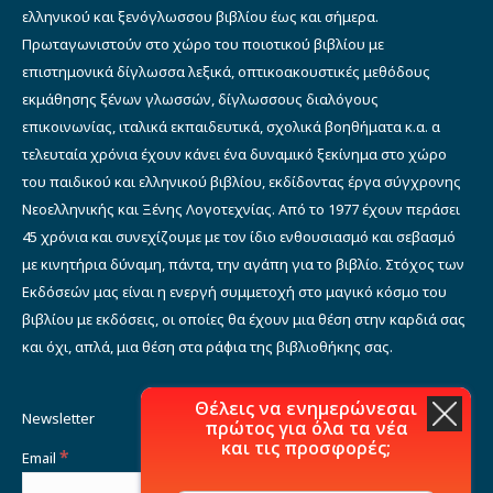
ελληνικού και ξενόγλωσσου βιβλίου έως και σήμερα.
Πρωταγωνιστούν στο χώρο του ποιοτικού βιβλίου με
επιστημονικά δίγλωσσα λεξικά, οπτικοακουστικές μεθόδους
εκμάθησης ξένων γλωσσών, δίγλωσσους διαλόγους
επικοινωνίας, ιταλικά εκπαιδευτικά, σχολικά βοηθήματα κ.α. α
τελευταία χρόνια έχουν κάνει ένα δυναμικό ξεκίνημα στο χώρο
του παιδικού και ελληνικού βιβλίου, εκδίδοντας έργα σύγχρονης
Νεοελληνικής και Ξένης Λογοτεχνίας. Από το 1977 έχουν περάσει
45 χρόνια και συνεχίζουμε με τον ίδιο ενθουσιασμό και σεβασμό
με κινητήρια δύναμη, πάντα, την αγάπη για το βιβλίο. Στόχος των
Εκδόσεών μας είναι η ενεργή συμμετοχή στο μαγικό κόσμο του
βιβλίου με εκδόσεις, οι οποίες θα έχουν μια θέση στην καρδιά σας
και όχι, απλά, μια θέση στα ράφια της βιβλιοθήκης σας.
Θέλεις να ενημερώνεσαι
Newsletter
πρώτος για όλα τα νέα
και τις προσφορές;
*
Email