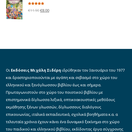
€24.00.
είναι:
Βαθμολογήθηκε
Original
Η
€
11.90
€
8.00
με
5.00
από 5
€19.00.
price
τρέχουσα
was:
τιμή
€11.90.
είναι:
€8.00.
Οι
Εκδόσεις Μιχάλη Σιδέρη
ιδρύθηκαν τον Ιανουάριο του 1977
και δραστηριοποιούνται με αγάπη και σεβασμό στο χώρο του
ελληνικού και ξενόγλωσσου βιβλίου έως και σήμερα.
Πρωταγωνιστούν στο χώρο του ποιοτικού βιβλίου με
επιστημονικά δίγλωσσα λεξικά, οπτικοακουστικές μεθόδους
εκμάθησης ξένων γλωσσών, δίγλωσσους διαλόγους
επικοινωνίας, ιταλικά εκπαιδευτικά, σχολικά βοηθήματα κ.α. α
τελευταία χρόνια έχουν κάνει ένα δυναμικό ξεκίνημα στο χώρο
του παιδικού και ελληνικού βιβλίου, εκδίδοντας έργα σύγχρονης