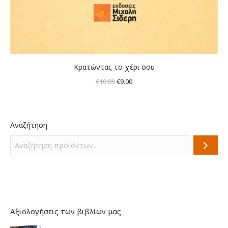
Κρατώντας το χέρι σου
Original
Η
€
10.00
€
9.00
price
τρέχουσα
was:
τιμή
€10.00.
είναι:
Αναζήτηση
€9.00.
Αξιολογήσεις των βιβλίων μας