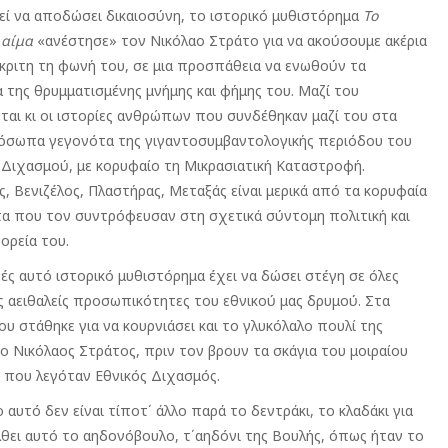
εί να αποδώσει δικαιοσύνη, το ιστορικό μυθιστόρημα
Το
 αίμα
«ανέστησε» τον Νικόλαο Στράτο για να ακούσουμε ακέρια
όκριτη τη φωνή του, σε μια προσπάθεια να ενωθούν τα
α της θρυμματισμένης μνήμης και φήμης του. Μαζί του
ται κι οι ιστορίες ανθρώπων που συνδέθηκαν μαζί του στα
σωπα γεγονότα της γιγαντοσυμβαντολογικής περιόδου του
 Διχασμού, με κορυφαίο τη Μικρασιατική Καταστροφή.
, Βενιζέλος, Πλαστήρας, Μεταξάς είναι μερικά από τα κορυφαία
 που τον συντρόφευσαν στη σχετικά σύντομη πολιτική και
ορεία του.
ές αυτό ιστορικό μυθιστόρημα έχει να δώσει στέγη σε όλες
ις αειθαλείς προσωπικότητες του εθνικού μας δρυμού. Στα
ου στάθηκε για να κουρνιάσει και το γλυκόλαλο πουλί της
 ο Νικόλαος Στράτος, πριν τον βρουν τα σκάγια του μοιραίου
 που λεγόταν Εθνικός Διχασμός.
ο αυτό δεν είναι τίποτ΄ άλλο παρά το δεντράκι, το κλαδάκι για
λθει αυτό το αηδονόβουλο, τ΄αηδόνι της Βουλής, όπως ήταν το