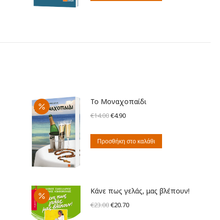
€12.00.
Το Μοναχοπαίδι
Original
Η
€
14.00
€
4.90
price
τρέχουσα
was:
τιμή
Προσθήκη στο καλάθι
€14.00.
είναι:
€4.90.
Κάνε πως γελάς, μας βλέπουν!
Original
Η
€
23.00
€
20.70
price
τρέχουσα