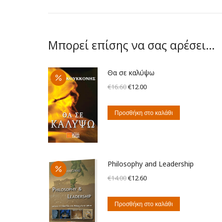
Μπορεί επίσης να σας αρέσει…
Θα σε καλύψω
Original
Η
€
16.60
€
12.00
price
τρέχουσα
was:
τιμή
Προσθήκη στο καλάθι
€16.60.
είναι:
€12.00.
Philosophy and Leadership
Original
Η
€
14.00
€
12.60
price
τρέχουσα
was:
τιμή
Προσθήκη στο καλάθι
€14.00.
είναι: