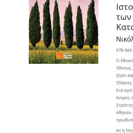
Ιστο
των 
Κατ
Νικό
978-960
Ο Εθνικ
Έθνους.
ζήσει κα
Έλληνες 
ένα ιερό
άνεμος 
Στράτος
Αθηνών 
πρωθυπο
Αν η λογ