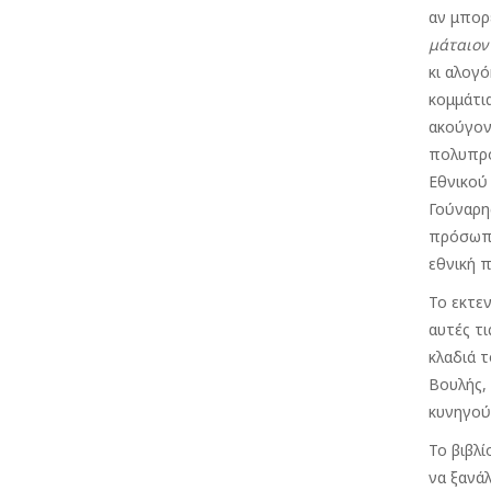
αν μπορ
μάταιον
κι αλογ
κομμάτι
ακούγον
πολυπρό
Εθνικού
Γούναρης
πρόσωπα
εθνική π
Το εκτεν
αυτές τ
κλαδιά τ
Βουλής,
κυνηγού
Το βιβλί
να ξανά