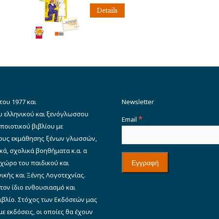
was:
τιμή
Details
€23.00.
είναι:
€20.70.
του 1977 και
Newsletter
υ ελληνικού και ξενόγλωσσου
*
Email
ποιοτικού βιβλίου με
δους εκμάθησης ξένων γλωσσών,
κά, σχολικά βοηθήματα κ.α. α
 χώρο του παιδικού και
ικής και Ξένης Λογοτεχνίας.
 τον ίδιο ενθουσιασμό και
βιβλίο. Στόχος των Εκδόσεών μας
ε εκδόσεις, οι οποίες θα έχουν