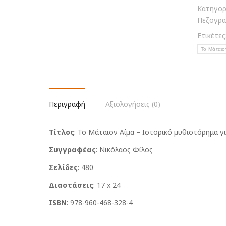
Κατηγορ
ποσότη
Πεζογρα
Ετικέτες
Το Μάταιο
Περιγραφή
Αξιολογήσεις (0)
Τίτλος
: Το Μάταιον Αίμα – Ιστορικό μυθιστόρημα γ
Συγγραφέας
: Νικόλαος Φίλος
Σελίδες
: 480
Διαστάσεις
: 17 x 24
ISBN
: 978-960-468-328-4