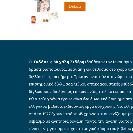
was:
τιμή
Details
€23.00.
είναι:
€20.70.
Οι
Εκδόσεις Μιχάλη Σιδέρη
ιδρύθηκαν τον Ιανουάριο 
δραστηριοποιούνται με αγάπη και σεβασμό στο χώρο το
βιβλίου έως και σήμερα. Πρωταγωνιστούν στο χώρο του 
επιστημονικά δίγλωσσα λεξικά, οπτικοακουστικές μεθό
δίγλωσσους διαλόγους επικοινωνίας, ιταλικά εκπαιδευτι
τελευταία χρόνια έχουν κάνει ένα δυναμικό ξεκίνημα στο
ελληνικού βιβλίου, εκδίδοντας έργα σύγχρονης Νεοελλην
Από το 1977 έχουν περάσει 45 χρόνια και συνεχίζουμε με
σεβασμό με κινητήρια δύναμη, πάντα, την αγάπη για το 
είναι η ενεργή συμμετοχή στο μαγικό κόσμο του βιβλίου μ