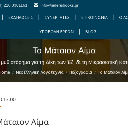
0) 210 3301161
0) 210 3301161
info@siderisbooks.gr
info@siderisbooks.gr
ΕΚΔΗΛΩΣΕΙΣ
ΕΚΔΗΛΩΣΕΙΣ
ΣΥΝΕΡΓΑΤΕΣ
ΣΥΝΕΡΓΑΤΕΣ
ΕΠΙΚΟΙΝΩΝΙΑ
ΕΠΙΚΟΙΝΩΝΙΑ
Ο Λ
Ο 
ΥΠΟΒΟΛΗ ΕΡΓΩΝ
ΥΠΟΒΟΛΗ ΕΡΓΩΝ
BLOG
BLOG
Το Μάταιον Αίμα
You are here:
 μυθιστόρημα για τη Δίκη των Έξι & τη Μικρασιατική Κ
Home
Νεοελληνική Λογοτεχνία
Πεζογραφία
Το Μάταιον Αίμ
Original
Η
€
13.00
price
τρέχουσα
was:
τιμή
€18.00.
είναι:
Μάταιον Αίμα
€13.00.