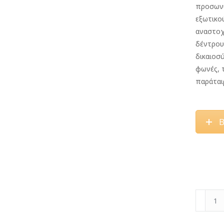
προσωνύ
εξωτικού
αναστοχ
δέντρου 
δικαιοσύ
φωνές, τ
παράταιρ
Β
Το
Μάταιον
Αίμα