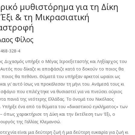
ρικό μυθιστόρημα για τη Δίκη
Έξι & τη Μικρασιατική
αστροφή
λαος Φίλος
-468-328-4
ός Διχασμός υπήρξε ο Μέγας Ιεροεξεταστής και Ληξίαρχος του
 Αυτός που δίκαζε κι αποφάσιζε κατά το δοκούν το ποιος θα
ι ποιος θα πεθάνει. Θύματά του υπήρξαν αρκετοί ωραίοι ως
και γι’ αυτό ίσως να προκάλεσαν τη μήνι του. Ανάμεσά τους κι
 σφάγιο που επιλέχτηκε να θυσιαστεί για να πνεύσει ούριος
στα πανιά της νεότερης Ελλάδας. Το όνομά του Νικόλαος
. Υπήρξε ένα από τα θύματα του «δικαστικού εγκλήματος» των
– όπως χαρακτήρισε τη Δίκη και την Εκτέλεση των Έξι, ο
υργός της Γαλλίας Κλεμανσώ.
οτεχνία είναι μια δεύτερη ζωή ή μια δεύτερη ευκαιρία για ζωή κι