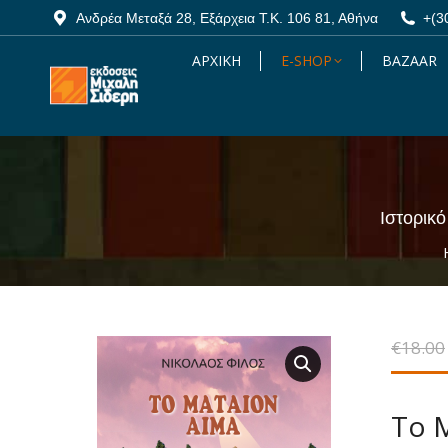
Ανδρέα Μεταξά 28, Εξάρχεια Τ.Κ. 106 81, Αθήνα
Ανδρέα Μεταξά 28, Εξάρχεια Τ.Κ. 106 81, Αθήνα
+(3
+(3
ΑΡΧΙΚΗ
ΑΡΧΙΚΗ
E-SHOP
E-SHOP
BAZAAR
BAZAAR
Ιστορικό
€
18.00
Το 