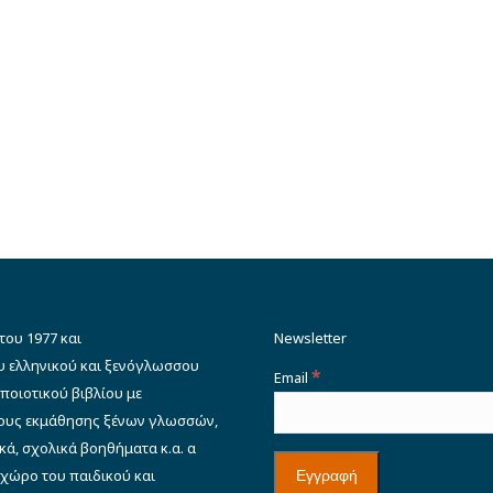
του 1977 και
Newsletter
υ ελληνικού και ξενόγλωσσου
*
Email
ποιοτικού βιβλίου με
δους εκμάθησης ξένων γλωσσών,
κά, σχολικά βοηθήματα κ.α. α
 χώρο του παιδικού και