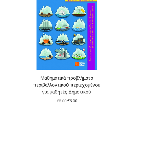
Μαθηματικά προβλήματα
περιβαλλοντικού περιεχομένου
για μαθητές Δημοτικού
Original
Η
€
8.00
€
6.00
price
τρέχουσα
was:
τιμή
€8.00.
είναι:
€6.00.