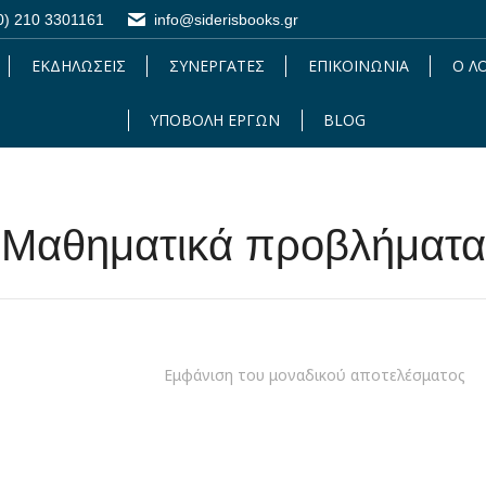
0) 210 3301161
0) 210 3301161
info@siderisbooks.gr
info@siderisbooks.gr
ΕΚΔΗΛΩΣΕΙΣ
ΕΚΔΗΛΩΣΕΙΣ
ΣΥΝΕΡΓΑΤΕΣ
ΣΥΝΕΡΓΑΤΕΣ
ΕΠΙΚΟΙΝΩΝΙΑ
ΕΠΙΚΟΙΝΩΝΙΑ
Ο Λ
Ο 
ΥΠΟΒΟΛΗ ΕΡΓΩΝ
ΥΠΟΒΟΛΗ ΕΡΓΩΝ
BLOG
BLOG
Μαθηματικά προβλήματα
Εμφάνιση του μοναδικού αποτελέσματος