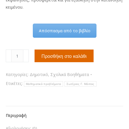
κειμένου.
Απόσπασμα από το βιβλίο
Μαθηματικά
Προσθήκη στο καλάθι
προβλήματα
περιβαλλοντικού
περιεχομένου
Κατηγορίες:
Δημοτικό
,
Σχολικά Βοηθήματα
για
Ετικέτες:
Μαθηματικά προβλήματα
Σωτήριος Γ. Μάιπας
μαθητές
Δημοτικού
ποσότητα
Περιγραφή
Αξιολογήσεις (0)