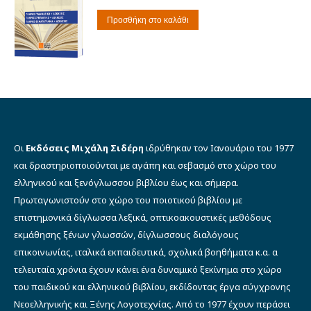
price
τρέχουσα
was:
τιμή
Προσθήκη στο καλάθι
€16.00.
είναι:
€10.00.
Οι
Εκδόσεις Μιχάλη Σιδέρη
ιδρύθηκαν τον Ιανουάριο του 1977
και δραστηριοποιούνται με αγάπη και σεβασμό στο χώρο του
ελληνικού και ξενόγλωσσου βιβλίου έως και σήμερα.
Πρωταγωνιστούν στο χώρο του ποιοτικού βιβλίου με
επιστημονικά δίγλωσσα λεξικά, οπτικοακουστικές μεθόδους
εκμάθησης ξένων γλωσσών, δίγλωσσους διαλόγους
επικοινωνίας, ιταλικά εκπαιδευτικά, σχολικά βοηθήματα κ.α. α
τελευταία χρόνια έχουν κάνει ένα δυναμικό ξεκίνημα στο χώρο
του παιδικού και ελληνικού βιβλίου, εκδίδοντας έργα σύγχρονης
Νεοελληνικής και Ξένης Λογοτεχνίας. Από το 1977 έχουν περάσει