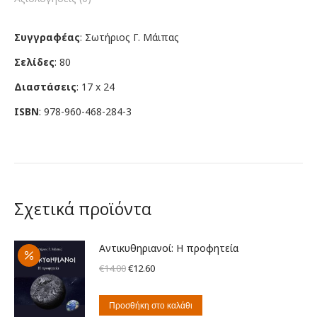
Συγγραφέας
: Σωτήριος Γ. Μάιπας
Σελίδες
: 80
Διαστάσεις
: 17 x 24
ISBN
: 978-960-468-284-3
Σχετικά προϊόντα
Αντικυθηριανοί: Η προφητεία
Original
Η
€
14.00
€
12.60
price
τρέχουσα
was:
τιμή
Προσθήκη στο καλάθι