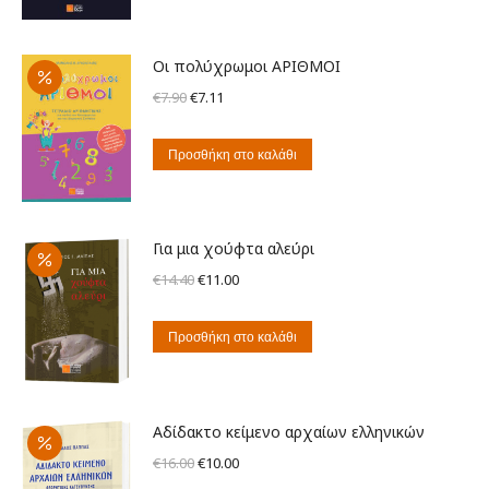
€14.00.
είναι:
€12.60.
Οι πολύχρωμοι ΑΡΙΘΜΟΙ
Original
Η
€
7.90
€
7.11
price
τρέχουσα
was:
τιμή
Προσθήκη στο καλάθι
€7.90.
είναι:
€7.11.
Για μια χούφτα αλεύρι
Original
Η
€
14.40
€
11.00
price
τρέχουσα
was:
τιμή
Προσθήκη στο καλάθι
€14.40.
είναι:
€11.00.
Αδίδακτο κείμενο αρχαίων ελληνικών
Original
Η
€
16.00
€
10.00