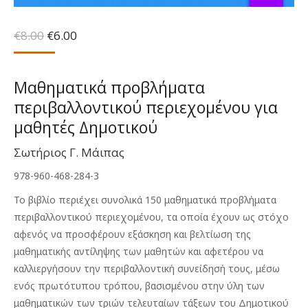
Original
Η
€
8.00
€
6.00
price
τρέχουσα
was:
τιμή
€8.00.
είναι:
Μαθηματικά προβλήματα
€6.00.
περιβαλλοντικού περιεχομένου για
μαθητές Δημοτικού
Σωτήριος Γ. Μάιπας
978-960-468-284-3
Το βιβλίο περιέχει συνολικά 150 μαθηματικά προβλήματα
περιβαλλοντικού περι­εχομένου, τα οποία έχουν ως στόχο
αφενός να προσφέρουν εξάσκηση και βελτί­ωση της
μαθηματικής αντίληψης των μαθητών και αφετέρου να
καλλιεργήσουν την περιβαλλοντική συνείδησή τους, μέσω
ενός πρωτότυπου τρόπου, βασισμένου στην ύλη των
μαθηματικών των τριών τελευταίων τάξεων του Δημοτικού