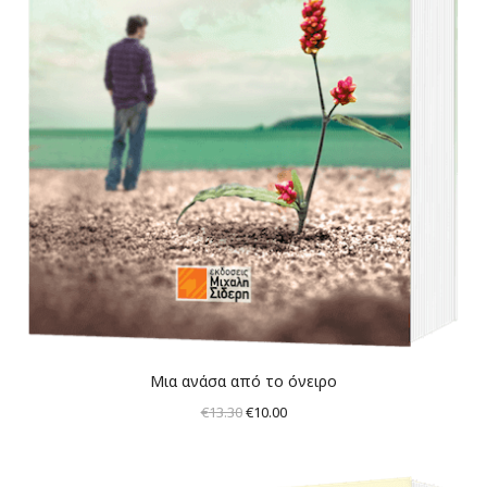
Μια ανάσα από το όνειρο
Original
Η
€
13.30
€
10.00
price
τρέχουσα
was:
τιμή