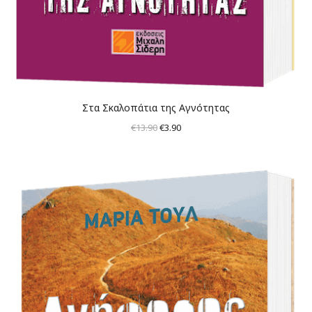
Στα Σκαλοπάτια της Αγνότητας
Original
Η
€
13.90
€
3.90
price
τρέχουσα
was:
τιμή
€13.90.
είναι:
€3.90.