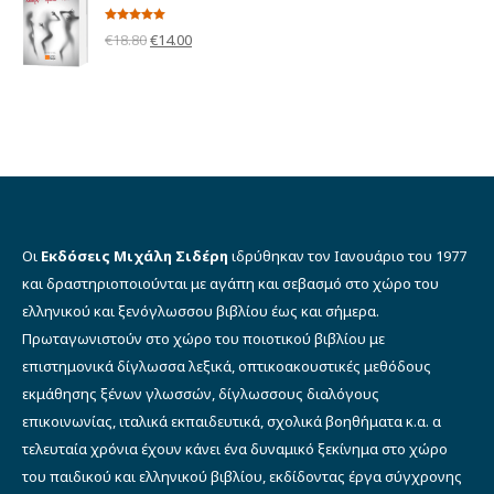
€12.00.
είναι:
Βαθμολογήθηκε
Original
Η
€
18.80
€
14.00
με
5.00
από 5
€10.00.
price
τρέχουσα
was:
τιμή
€18.80.
είναι:
€14.00.
Οι
Εκδόσεις Μιχάλη Σιδέρη
ιδρύθηκαν τον Ιανουάριο του 1977
και δραστηριοποιούνται με αγάπη και σεβασμό στο χώρο του
ελληνικού και ξενόγλωσσου βιβλίου έως και σήμερα.
Πρωταγωνιστούν στο χώρο του ποιοτικού βιβλίου με
επιστημονικά δίγλωσσα λεξικά, οπτικοακουστικές μεθόδους
εκμάθησης ξένων γλωσσών, δίγλωσσους διαλόγους
επικοινωνίας, ιταλικά εκπαιδευτικά, σχολικά βοηθήματα κ.α. α
τελευταία χρόνια έχουν κάνει ένα δυναμικό ξεκίνημα στο χώρο
του παιδικού και ελληνικού βιβλίου, εκδίδοντας έργα σύγχρονης