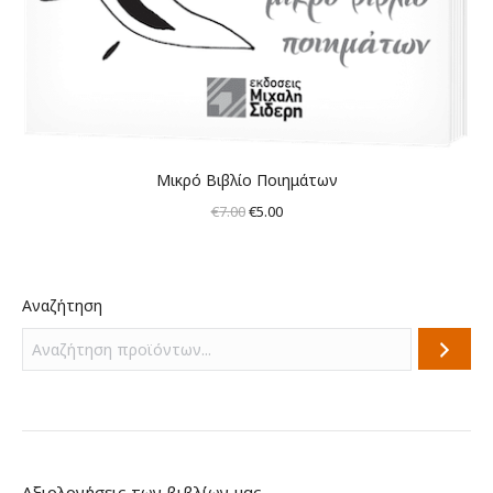
Μικρό Βιβλίο Ποιημάτων
Original
Η
€
7.00
€
5.00
price
τρέχουσα
was:
τιμή
€7.00.
είναι:
Αναζήτηση
€5.00.
Αξιολογήσεις των βιβλίων μας