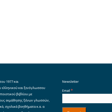
του 1977 και
Newsletter
υ ελληνικού και ξενόγλωσσου
*
Email
ποιοτικού βιβλίου με
δους εκμάθησης ξένων γλωσσών,
κά, σχολικά βοηθήματα κ.α. α