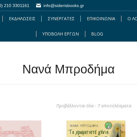
0) 210 3301161
0) 210 3301161
info@siderisbooks.gr
info@siderisbooks.gr
ΕΚΔΗΛΩΣΕΙΣ
ΕΚΔΗΛΩΣΕΙΣ
ΣΥΝΕΡΓΑΤΕΣ
ΣΥΝΕΡΓΑΤΕΣ
ΕΠΙΚΟΙΝΩΝΙΑ
ΕΠΙΚΟΙΝΩΝΙΑ
Ο Λ
Ο 
ΥΠΟΒΟΛΗ ΕΡΓΩΝ
ΥΠΟΒΟΛΗ ΕΡΓΩΝ
BLOG
BLOG
Νανά Μπροδήμα
So
Προβάλλονται όλα - 7 αποτελέσματα
by
lat