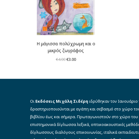
Η μάγισσα πολύχρωμη και ο
μικρός ζωγράφος
Original
Η
€
4.00
€
3.00
price
τρέχουσα
was:
τιμή
€4.00.
είναι:
€3.00.
Οι
Εκδόσεις Μιχάλη Σιδέρη
ιδρύθηκαν τον Ιανουάριο 
δραστηριοποιούνται με αγάπη και σεβασμό στο χώρο το
βιβλίου έως και σήμερα. Πρωταγωνιστούν στο χώρο του 
επιστημονικά δίγλωσσα λεξικά, οπτικοακουστικές μεθό
δίγλωσσους διαλόγους επικοινωνίας, ιταλικά εκπαιδευτι