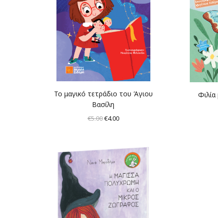
Το μαγικό τετράδιο του Άγιου
Φιλία
Βασίλη
Original
Η
€
5.00
€
4.00
price
τρέχουσα
was:
τιμή
€5.00.
είναι:
€4.00.