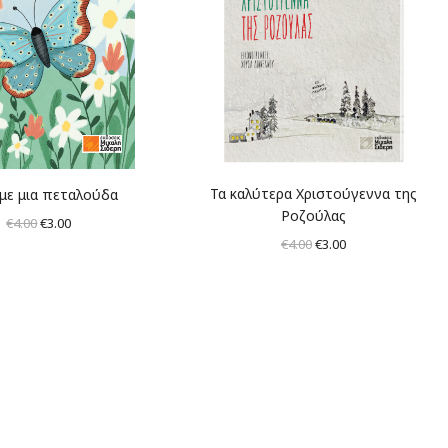
Τα καλύτερα Χριστούγεννα της
 με μια πεταλούδα
Ροζούλας
Original
Η
€
4.00
€
3.00
Original
Η
€
4.00
€
3.00
price
τρέχουσα
price
τρέχουσα
was:
τιμή
was:
τιμή
€4.00.
είναι:
€4.00.
είναι:
€3.00.
€3.00.