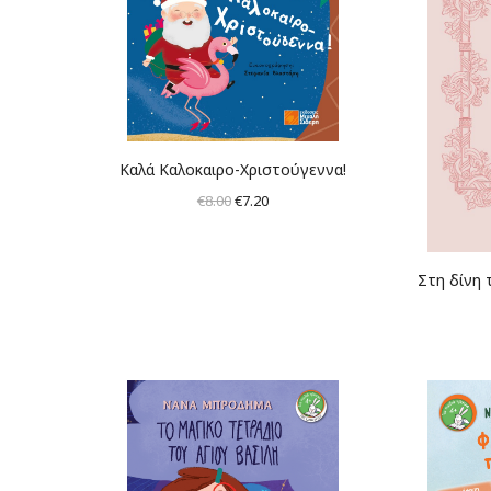
Καλά Καλοκαιρο-Χριστούγεννα!
Original
Η
€
8.00
€
7.20
price
τρέχουσα
was:
τιμή
Στη δίνη 
€8.00.
είναι:
€7.20.