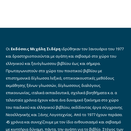
price
τρέχουσα
was:
τιμή
€13.30.
είναι:
€10.00.
Οι
Εκδόσεις Μιχάλη Σιδέρη
ιδρύθηκαν τον Ιανουάριο του 1977
και δραστηριοποιούνται με αγάπη και σεβασμό στο χώρο του
ελληνικού και ξενόγλωσσου βιβλίου έως και σήμερα.
Πρωταγωνιστούν στο χώρο του ποιοτικού βιβλίου με
επιστημονικά δίγλωσσα λεξικά, οπτικοακουστικές μεθόδους
εκμάθησης ξένων γλωσσών, δίγλωσσους διαλόγους
επικοινωνίας, ιταλικά εκπαιδευτικά, σχολικά βοηθήματα κ.α. α
τελευταία χρόνια έχουν κάνει ένα δυναμικό ξεκίνημα στο χώρο
του παιδικού και ελληνικού βιβλίου, εκδίδοντας έργα σύγχρονης
Νεοελληνικής και Ξένης Λογοτεχνίας. Από το 1977 έχουν περάσει
45 χρόνια και συνεχίζουμε με τον ίδιο ενθουσιασμό και σεβασμό
με κινητήρια δύναμη, πάντα, την αγάπη για το βιβλίο. Στόχος των