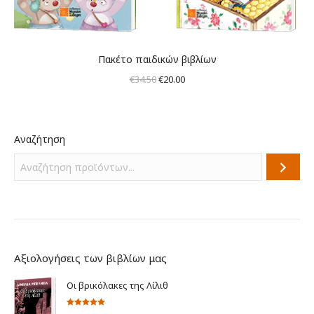
Πακέτο παιδικών βιβλίων
Original
Η
€
34.50
€
20.00
price
τρέχουσα
was:
τιμή
€34.50.
είναι:
Αναζήτηση
€20.00.
Αξιολογήσεις των βιβλίων μας
Οι βρικόλακες της Λίλιθ
Βαθμολογήθηκε