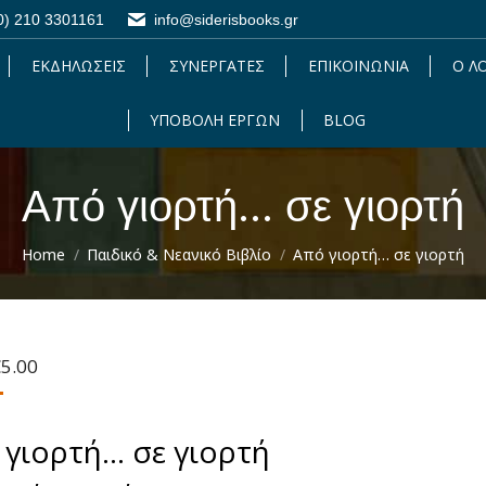
0) 210 3301161
0) 210 3301161
info@siderisbooks.gr
info@siderisbooks.gr
ΕΚΔΗΛΩΣΕΙΣ
ΕΚΔΗΛΩΣΕΙΣ
ΣΥΝΕΡΓΑΤΕΣ
ΣΥΝΕΡΓΑΤΕΣ
ΕΠΙΚΟΙΝΩΝΙΑ
ΕΠΙΚΟΙΝΩΝΙΑ
Ο Λ
Ο 
ΥΠΟΒΟΛΗ ΕΡΓΩΝ
ΥΠΟΒΟΛΗ ΕΡΓΩΝ
BLOG
BLOG
Από γιορτή... σε γιορτή
You are here:
Home
Παιδικό & Νεανικό Βιβλίο
Από γιορτή… σε γιορτή
riginal
Η
€
5.00
rice
τρέχουσα
as:
τιμή
6.90.
είναι:
 γιορτή… σε γιορτή
€5.00.