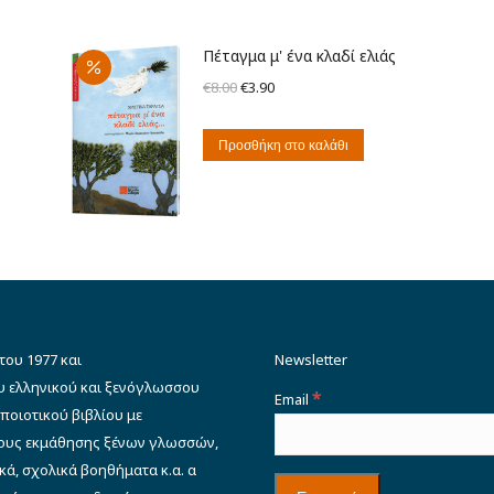
Πέταγμα μ' ένα κλαδί ελιάς
Original
Η
€
8.00
€
3.90
price
τρέχουσα
was:
τιμή
Προσθήκη στο καλάθι
€8.00.
είναι:
€3.90.
του 1977 και
Newsletter
υ ελληνικού και ξενόγλωσσου
*
Email
ποιοτικού βιβλίου με
δους εκμάθησης ξένων γλωσσών,
κά, σχολικά βοηθήματα κ.α. α