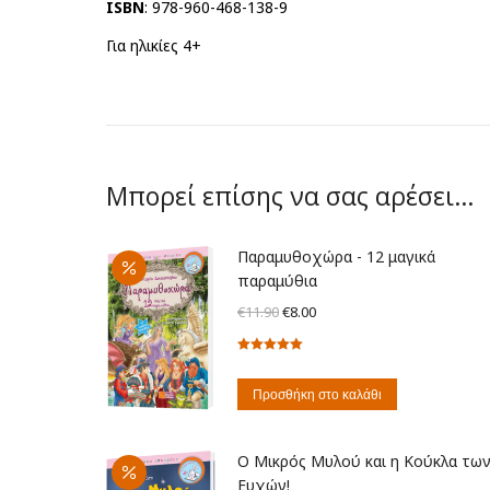
ISBN
: 978-960-468-138-9
Για ηλικίες 4+
Μπορεί επίσης να σας αρέσει…
Παραμυθοχώρα - 12 μαγικά
παραμύθια
Original
Η
€
11.90
€
8.00
price
τρέχουσα
Βαθμολογήθηκε
was:
τιμή
με
5.00
από
€11.90.
είναι:
5
Προσθήκη στο καλάθι
€8.00.
Ο Μικρός Μυλού και η Κούκλα τω
Ευχών!