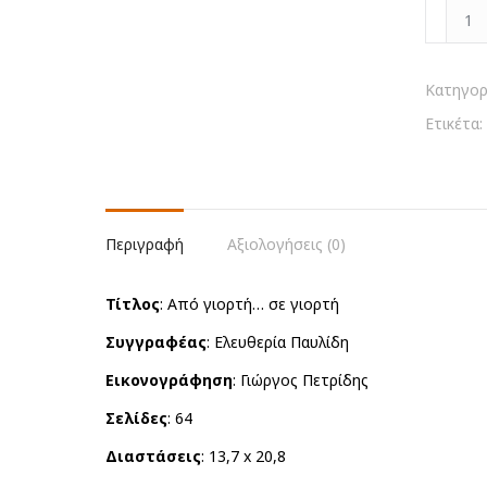
Από
γιορτή...
σε
γιορτή
Κατηγορ
ποσότη
Ετικέτα:
Περιγραφή
Αξιολογήσεις (0)
Τίτλος
: Από γιορτή… σε γιορτή
Συγγραφέας
: Ελευθερία Παυλίδη
Εικονογράφηση
: Γιώργος Πετρίδης
Σελίδες
: 64
Διαστάσεις
: 13,7 x 20,8