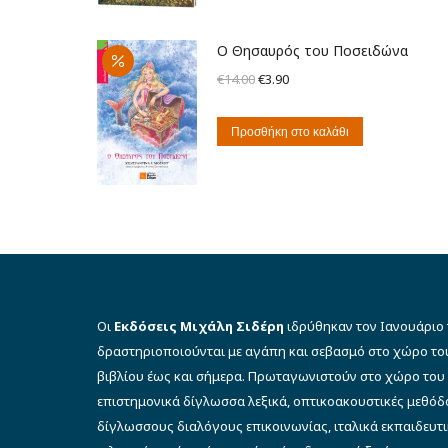
Ο Θησαυρός του Ποσειδώνα
Original
Η
€
14.00
€
3.90
price
τρέχουσα
was:
τιμή
Προσθήκη στο καλάθι
€14.00.
είναι:
€3.90.
Οι
Εκδόσεις Μιχάλη Σιδέρη
ιδρύθηκαν τον Ιανουάριο 
δραστηριοποιούνται με αγάπη και σεβασμό στο χώρο το
βιβλίου έως και σήμερα. Πρωταγωνιστούν στο χώρο του 
επιστημονικά δίγλωσσα λεξικά, οπτικοακουστικές μεθό
δίγλωσσους διαλόγους επικοινωνίας, ιταλικά εκπαιδευτι