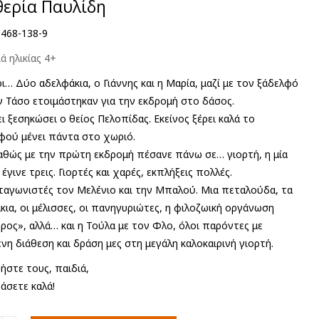
θερία Παυλίδη
-468-138-9
ιά ηλικίας 4+
ι… Δύο αδελφάκια, ο Γιάννης και η Μαρία, μαζί με τον ξάδελφό
ν Τάσο ετοιμάστηκαν για την εκδρομή στο δάσος.
ι ξεσηκώσει ο θείος Πελοπίδας. Εκείνος ξέρει καλά το
φού μένει πάντα στο χωριό.
αθώς με την πρώτη εκδρομή πέσανε πάνω σε… γιορτή, η μία
έγινε τρεις. Γιορτές και χαρές, εκπλήξεις πολλές.
αγωνιστές τον Μελένιο και την Μπαλού. Μια πεταλούδα, τα
κια, οι μέλισσες, οι πανηγυριώτες, η φιλοζωική οργάνωση
ρος», αλλά… και η Τούλα με τον Φλο, όλοι παρόντες με
η διάθεση και δράση μες στη μεγάλη καλοκαιρινή γιορτή.
ήστε τους, παιδιά,
άσετε καλά!