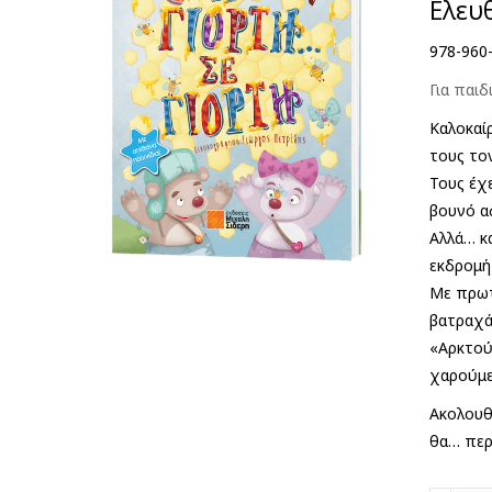
Ελευ
978-960
Για παιδ
Καλοκαίρ
τους το
Τους έχε
βουνό α
Αλλά… κ
εκδρομή 
Με πρωτ
βατραχά
«Αρκτού
χαρούμεν
Ακολουθ
θα… περ