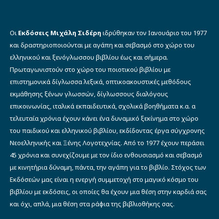
Οι
Εκδόσεις Μιχάλη Σιδέρη
ιδρύθηκαν τον Ιανουάριο του 1977
και δραστηριοποιούνται με αγάπη και σεβασμό στο χώρο του
ελληνικού και ξενόγλωσσου βιβλίου έως και σήμερα.
Πρωταγωνιστούν στο χώρο του ποιοτικού βιβλίου με
επιστημονικά δίγλωσσα λεξικά, οπτικοακουστικές μεθόδους
εκμάθησης ξένων γλωσσών, δίγλωσσους διαλόγους
επικοινωνίας, ιταλικά εκπαιδευτικά, σχολικά βοηθήματα κ.α. α
τελευταία χρόνια έχουν κάνει ένα δυναμικό ξεκίνημα στο χώρο
του παιδικού και ελληνικού βιβλίου, εκδίδοντας έργα σύγχρονης
Νεοελληνικής και Ξένης Λογοτεχνίας. Από το 1977 έχουν περάσει
45 χρόνια και συνεχίζουμε με τον ίδιο ενθουσιασμό και σεβασμό
με κινητήρια δύναμη, πάντα, την αγάπη για το βιβλίο. Στόχος των
Εκδόσεών μας είναι η ενεργή συμμετοχή στο μαγικό κόσμο του
βιβλίου με εκδόσεις, οι οποίες θα έχουν μια θέση στην καρδιά σας
και όχι, απλά, μια θέση στα ράφια της βιβλιοθήκης σας.