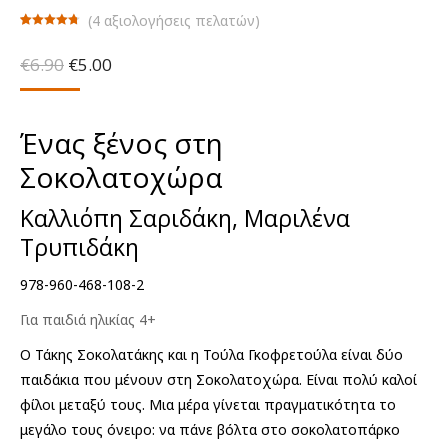
(
4
αξιολογήσεις πελατών)
Βαθμολογήθηκε
4
με
4.75
από
Original
Η
€
6.90
€
5.00
5 με βάση
βαθμολογίες
price
τρέχουσα
πελάτη
was:
τιμή
€6.90.
είναι:
Ένας ξένος στη
€5.00.
Σοκολατοχώρα
Καλλιόπη Σαριδάκη, Μαριλένα
Τρυπιδάκη
978-960-468-108-2
Για παιδιά ηλικίας 4+
Ο Τάκης Σοκολατάκης και η Τούλα Γκοφρετούλα είναι δύο
παιδάκια που μένουν στη Σοκολατοχώρα. Είναι πολύ καλοί
φίλοι μεταξύ τους. Μια μέρα γίνεται πραγματικότητα το
μεγάλο τους όνειρο: να πάνε βόλτα στο σοκολατοπάρκο