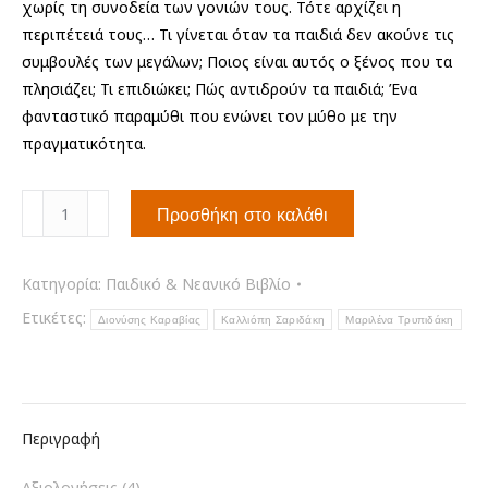
χωρίς τη συνοδεία των γονιών τους. Τότε αρχίζει η
περιπέτειά τους… Τι γίνεται όταν τα παιδιά δεν ακούνε τις
συμβουλές των μεγάλων; Ποιος είναι αυτός ο ξένος που τα
πλησιάζει; Τι επιδιώκει; Πώς αντιδρούν τα παιδιά; Ένα
φανταστικό παραμύθι που ενώνει τον μύθο με την
πραγματικότητα.
Ένας
Προσθήκη στο καλάθι
ξένος
στη
Σοκολατοχώρα
Κατηγορία:
Παιδικό & Νεανικό Βιβλίο
ποσότητα
Ετικέτες:
Διονύσης Καραβίας
Καλλιόπη Σαριδάκη
Μαριλένα Τρυπιδάκη
Περιγραφή
Αξιολογήσεις (4)