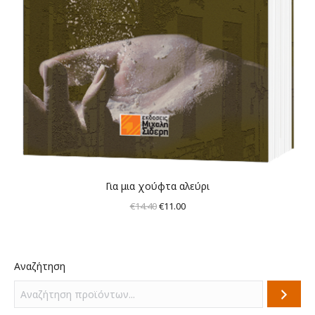
Για μια χούφτα αλεύρι
Original
Η
€
14.40
€
11.00
price
τρέχουσα
was:
τιμή
€14.40.
είναι:
Αναζήτηση
€11.00.