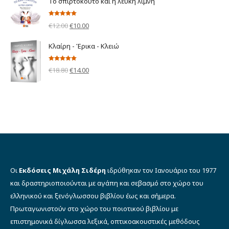
Το σπιρτόκουτο και η λευκή λίμνη
was:
τιμή
€10.00.
είναι:
Βαθμολογήθηκε
Original
Η
€
12.00
€
10.00
με
5.00
από 5
€8.00.
price
τρέχουσα
Κλαίρη - Έρικα - Κλειώ
was:
τιμή
€12.00.
είναι:
Βαθμολογήθηκε
Original
Η
€
18.80
€
14.00
με
5.00
από 5
€10.00.
price
τρέχουσα
was:
τιμή
€18.80.
είναι:
€14.00.
Οι
Εκδόσεις Μιχάλη Σιδέρη
ιδρύθηκαν τον Ιανουάριο του 1977
και δραστηριοποιούνται με αγάπη και σεβασμό στο χώρο του
ελληνικού και ξενόγλωσσου βιβλίου έως και σήμερα.
Πρωταγωνιστούν στο χώρο του ποιοτικού βιβλίου με
επιστημονικά δίγλωσσα λεξικά, οπτικοακουστικές μεθόδους