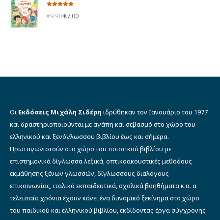
€10.90.
είναι:
€8.00.
Βαθμολογήθηκε
Original
Η
€
9.90
€
7.00
με
5.00
από 5
price
τρέχουσα
was:
τιμή
€9.90.
είναι:
€7.00.
Οι
Εκδόσεις Μιχάλη Σιδέρη
ιδρύθηκαν τον Ιανουάριο του 1977
και δραστηριοποιούνται με αγάπη και σεβασμό στο χώρο του
ελληνικού και ξενόγλωσσου βιβλίου έως και σήμερα.
Πρωταγωνιστούν στο χώρο του ποιοτικού βιβλίου με
επιστημονικά δίγλωσσα λεξικά, οπτικοακουστικές μεθόδους
εκμάθησης ξένων γλωσσών, δίγλωσσους διαλόγους
επικοινωνίας, ιταλικά εκπαιδευτικά, σχολικά βοηθήματα κ.α. α
τελευταία χρόνια έχουν κάνει ένα δυναμικό ξεκίνημα στο χώρο
του παιδικού και ελληνικού βιβλίου, εκδίδοντας έργα σύγχρονης