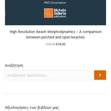
High Resolution Beach Morphodynamics – A comparison
between perched and open beaches
Original
Η
€
20.00
€
18.00
price
τρέχουσα
was:
τιμή
€20.00.
είναι:
Αναζήτηση
€18.00.
Αξιολογήσεις των βιβλίων μας