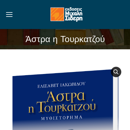
Άστρα η Τουρκατζού
You are here: