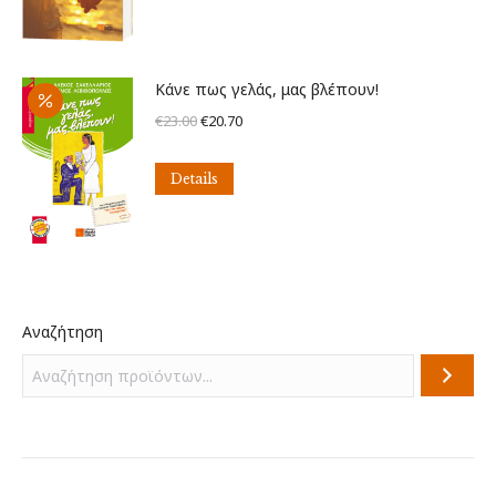
€10.00.
είναι:
€3.90.
Κάνε πως γελάς, μας βλέπουν!
Original
Η
€
23.00
€
20.70
price
τρέχουσα
was:
τιμή
Details
€23.00.
είναι:
€20.70.
Αναζήτηση