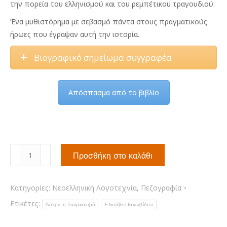
την πορεία του ελληνισμού και του ρεμπέτικου τραγουδιού.
Ένα μυθιστόρημα με σεβασμό πάντα στους πραγματικούς
ήρωες που έγραψαν αυτή την ιστορία.
Βιογραφικό σημείωμα συγγραφέα
Απόσπασμα από το βιβλίο
Άστρα
Προσθήκη στο καλάθι
η
Τουρκατζού
ποσότητα
Κατηγορίες:
Νεοελληνική Λογοτεχνία
,
Πεζογραφία
Ετικέτες:
Άστρα η Τουρκατζού
Ελισάβετ Ιακωβίδου