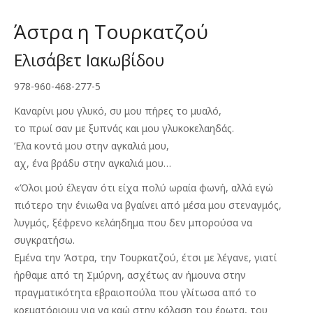
was:
τιμή
€13.00.
είναι:
Άστρα η Τουρκατζού
€10.00.
Ελισάβετ Ιακωβίδου
978-960-468-277-5
Καναρίνι μου γλυκό, συ μου πήρες το μυαλό,
το πρωί σαν με ξυπνάς και μου γλυκοκελαηδάς.
Έλα κοντά μου στην αγκαλιά μου,
αχ, ένα βράδυ στην αγκαλιά μου…
«Όλοι μού έλεγαν ότι είχα πολύ ωραία φωνή, αλλά εγώ
πιότερο την ένιωθα να βγαίνει από μέσα μου στεναγμός,
λυγμός, ξέφρενο κελάηδημα που δεν μπορούσα να
συγκρατήσω.
Εμένα την Άστρα, την Τουρκατζού, έτσι με λέγανε, γιατί
ήρθαμε από τη Σμύρνη, ασχέτως αν ήμουνα στην
πραγματικότητα εβραιοπούλα που γλίτωσα από το
κρεματόριουμ για να καώ στην κόλαση του έρωτα, του