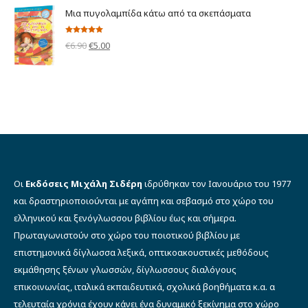
was:
τιμή
Μια πυγολαμπίδα κάτω από τα σκεπάσματα
€15.50.
είναι:
€12.00.
Βαθμολογήθηκε
Original
Η
€
6.90
€
5.00
με
5.00
από 5
price
τρέχουσα
was:
τιμή
€6.90.
είναι:
€5.00.
Οι
Εκδόσεις Μιχάλη Σιδέρη
ιδρύθηκαν τον Ιανουάριο του 1977
και δραστηριοποιούνται με αγάπη και σεβασμό στο χώρο του
ελληνικού και ξενόγλωσσου βιβλίου έως και σήμερα.
Πρωταγωνιστούν στο χώρο του ποιοτικού βιβλίου με
επιστημονικά δίγλωσσα λεξικά, οπτικοακουστικές μεθόδους
εκμάθησης ξένων γλωσσών, δίγλωσσους διαλόγους
επικοινωνίας, ιταλικά εκπαιδευτικά, σχολικά βοηθήματα κ.α. α
τελευταία χρόνια έχουν κάνει ένα δυναμικό ξεκίνημα στο χώρο