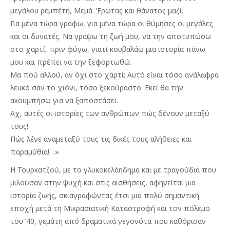
μεγάλου ρεμπέτη, Μεμά. Έρωτας και θάνατος μαζί.
Για μένα τώρα γράφω, για μένα τώρα οι θύμησες οι μεγάλες
και οι δυνατές. Να γράψω τη ζωή μου, να την αποτυπώσω
στο χαρτί, πριν φύγω, γιατί κουβαλάω μια ιστορία πάνω
μου και πρέπει να την ξεφορτωθώ.
Μα πού αλλού, αν όχι στο χαρτί; Αυτό είναι τόσο ανάλαφρα
λευκό σαν το χιόνι, τόσο ξεκούραστο. Εκεί θα την
ακουμπήσω για να ξαποστάσει.
Αχ, αυτές οι ιστορίες των ανθρώπων πώς δένουν μεταξύ
τους!
Πώς λένε αναμεταξύ τους τις δικές τους αλήθειες και
παραμύθια!…»
Η Τουρκατζού, με το γλυκοκελάηδημα και με τραγούδια που
μιλούσαν στην ψυχή και στις αισθήσεις, αφηγείται μια
ιστορία ζωής, σκιαγραφώντας έτσι μια πολύ σημαντική
εποχή μετά τη Μικρασιατική Καταστροφή και τον πόλεμο
του ’40, γεμάτη από δραματικά γεγονότα που καθόρισαν