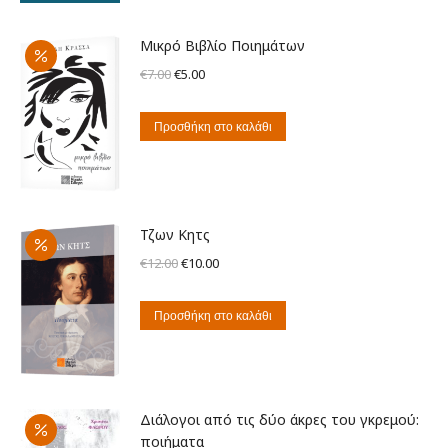
€5.00.
Μικρό Βιβλίο Ποιημάτων
Original
Η
€
7.00
€
5.00
price
τρέχουσα
was:
τιμή
Προσθήκη στο καλάθι
€7.00.
είναι:
€5.00.
Τζων Κητς
Original
Η
€
12.00
€
10.00
price
τρέχουσα
was:
τιμή
Προσθήκη στο καλάθι
€12.00.
είναι:
€10.00.
Διάλογοι από τις δύο άκρες του γκρεμού:
ποιήματα