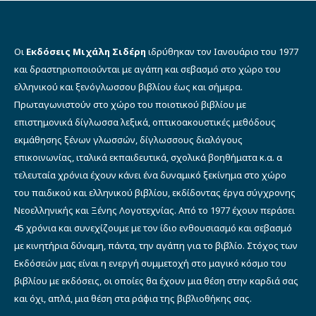
Οι
Εκδόσεις Μιχάλη Σιδέρη
ιδρύθηκαν τον Ιανουάριο του 1977
και δραστηριοποιούνται με αγάπη και σεβασμό στο χώρο του
ελληνικού και ξενόγλωσσου βιβλίου έως και σήμερα.
Πρωταγωνιστούν στο χώρο του ποιοτικού βιβλίου με
επιστημονικά δίγλωσσα λεξικά, οπτικοακουστικές μεθόδους
εκμάθησης ξένων γλωσσών, δίγλωσσους διαλόγους
επικοινωνίας, ιταλικά εκπαιδευτικά, σχολικά βοηθήματα κ.α. α
τελευταία χρόνια έχουν κάνει ένα δυναμικό ξεκίνημα στο χώρο
του παιδικού και ελληνικού βιβλίου, εκδίδοντας έργα σύγχρονης
Νεοελληνικής και Ξένης Λογοτεχνίας. Από το 1977 έχουν περάσει
45 χρόνια και συνεχίζουμε με τον ίδιο ενθουσιασμό και σεβασμό
με κινητήρια δύναμη, πάντα, την αγάπη για το βιβλίο. Στόχος των
Εκδόσεών μας είναι η ενεργή συμμετοχή στο μαγικό κόσμο του
βιβλίου με εκδόσεις, οι οποίες θα έχουν μια θέση στην καρδιά σας
και όχι, απλά, μια θέση στα ράφια της βιβλιοθήκης σας.