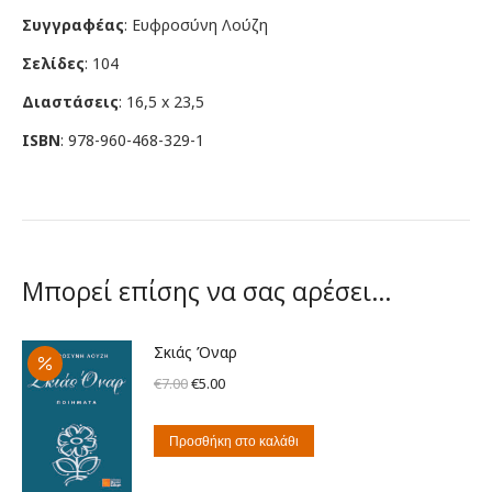
Συγγραφέας
: Ευφροσύνη Λούζη
Σελίδες
: 104
Διαστάσεις
: 16,5 x 23,5
ISBN
: 978-960-468-329-1
Μπορεί επίσης να σας αρέσει…
Σκιάς Όναρ
Original
Η
€
7.00
€
5.00
price
τρέχουσα
was:
τιμή
Προσθήκη στο καλάθι
€7.00.
είναι: