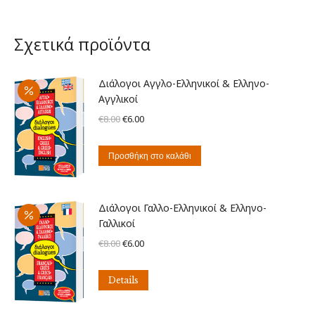
Σχετικά προϊόντα
Διάλογοι Αγγλο-Ελληνικοί & Ελληνο-
Αγγλικοί
Original
Η
€
8.00
€
6.00
price
τρέχουσα
was:
τιμή
Προσθήκη στο καλάθι
€8.00.
είναι:
€6.00.
Διάλογοι Γαλλο-Ελληνικοί & Ελληνο-
Γαλλικοί
Original
Η
€
8.00
€
6.00
price
τρέχουσα
was:
τιμή
Details
€8.00.
είναι:
€6.00.