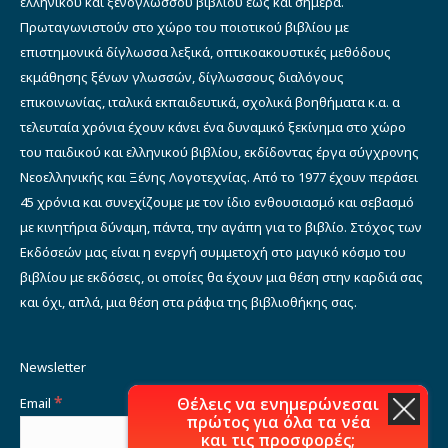
ελληνικού και ξενόγλωσσου βιβλίου έως και σήμερα.
Πρωταγωνιστούν στο χώρο του ποιοτικού βιβλίου με
επιστημονικά δίγλωσσα λεξικά, οπτικοακουστικές μεθόδους
εκμάθησης ξένων γλωσσών, δίγλωσσους διαλόγους
επικοινωνίας, ιταλικά εκπαιδευτικά, σχολικά βοηθήματα κ.α. α
τελευταία χρόνια έχουν κάνει ένα δυναμικό ξεκίνημα στο χώρο
του παιδικού και ελληνικού βιβλίου, εκδίδοντας έργα σύγχρονης
Νεοελληνικής και Ξένης Λογοτεχνίας. Από το 1977 έχουν περάσει
45 χρόνια και συνεχίζουμε με τον ίδιο ενθουσιασμό και σεβασμό
με κινητήρια δύναμη, πάντα, την αγάπη για το βιβλίο. Στόχος των
Εκδόσεών μας είναι η ενεργή συμμετοχή στο μαγικό κόσμο του
βιβλίου με εκδόσεις, οι οποίες θα έχουν μια θέση στην καρδιά σας
και όχι, απλά, μια θέση στα ράφια της βιβλιοθήκης σας.
Newsletter
*
Θέλεις να ενημερώνεσαι
Email
πρώτος για όλα τα νέα
και τις προσφορές;