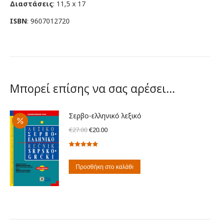
Διαστάσεις
: 11,5 x 17
ISBN
:
9607012720
Μπορεί επίσης να σας αρέσει…
Σερβο-ελληνικό λεξικό
Original
Η
€
27.00
€
20.00
price
τρέχουσα
Βαθμολογήθηκε
was:
τιμή
με
5.00
από
€27.00.
είναι:
5
Προσθήκη στο καλάθι
€20.00.