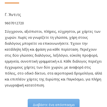
price
τρέχουσα
was:
τιμή
€8.00.
είναι:
Γ. Άντιτς
€6.00.
9607012720
Σύγχρονοι, αξιόπιστοι, πλήρεις, εύχρηστοι, με χάρτες των
χωρών. Χωρίς να γνωρίζετε τη γλώσσα, χάρη στους
διαλόγους μπορείτε να επικοινωνήσετε. Έχουν την
κατάλληλη λέξη και φράση για κάθε περίσταση. Περιέχουν
στις δύο γλώσσες διαλόγους, λεξιλόγιο, εύκολη προφορά,
ερμηνεία, συνοπτική γραμματική κ.ά. Κάθε διάλογος περιέχει
έγχρωμους χάρτες των δύο χωρών, με αναφορά στις
πόλεις, στο οδικό δίκτυο, στα αεροπορικά δρομολόγια, αλλά
και επιπλέον χάρτες της Ευρώπης και Παγκόσμιο, για πλήρη
γεωγραφική κατατόπιση.
Διαβάστε ένα απόσπασμα