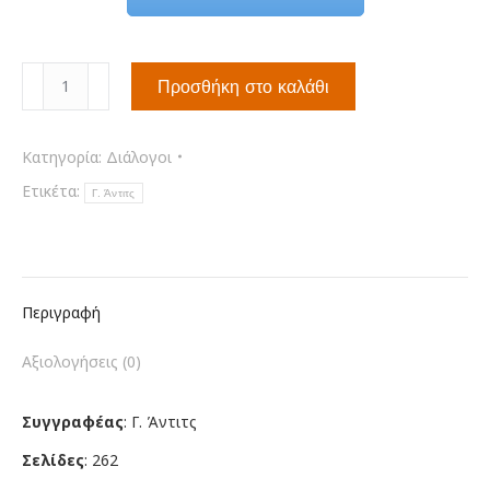
Διάλογοι
Προσθήκη στο καλάθι
Σερβο-
Ελληνικοί
&
Κατηγορία:
Διάλογοι
Ελληνο-
Ετικέτα:
Γ. Άντιτς
Σερβικοί
ποσότητα
Περιγραφή
Αξιολογήσεις (0)
Συγγραφέας
:
Γ. Άντιτς
Σελίδες
: 262