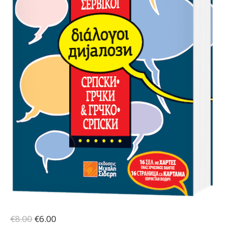
Original
Η
€
8.00
€
6.00