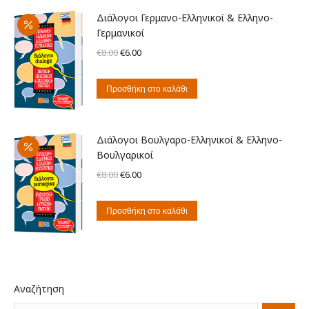
Διάλογοι Γερμανο-Ελληνικοί & Ελληνο-
Γερμανικοί
Original
Η
€
8.00
€
6.00
price
τρέχουσα
was:
τιμή
Προσθήκη στο καλάθι
€8.00.
είναι:
€6.00.
Διάλογοι Βουλγαρο-Ελληνικοί & Ελληνο-
Βουλγαρικοί
Original
Η
€
8.00
€
6.00
price
τρέχουσα
was:
τιμή
Προσθήκη στο καλάθι
€8.00.
είναι:
€6.00.
Αναζήτηση