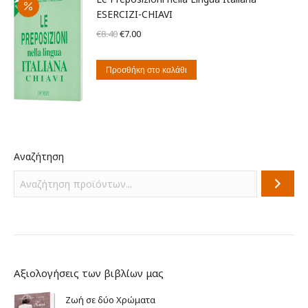
ESERCIZI-CHIAVI
Original
Η
€
8.40
€
7.00
price
τρέχουσα
was:
τιμή
Προσθήκη στο καλάθι
€8.40.
είναι:
€7.00.
Αναζήτηση
Αξιολογήσεις των βιβλίων μας
Ζωή σε δύο Χρώματα