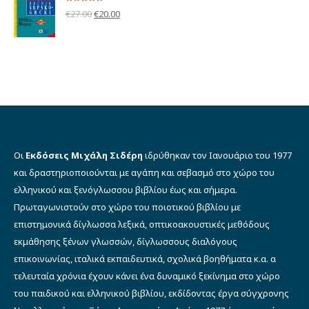
€9.00.
Βαθμολογήθηκε
Original
Η
€
27.00
€
20.00
με
5.00
από 5
price
τρέχουσα
was:
τιμή
€27.00.
είναι:
€20.00.
Οι
Εκδόσεις Μιχάλη Σιδέρη
ιδρύθηκαν τον Ιανουάριο του 1977
και δραστηριοποιούνται με αγάπη και σεβασμό στο χώρο του
ελληνικού και ξενόγλωσσου βιβλίου έως και σήμερα.
Πρωταγωνιστούν στο χώρο του ποιοτικού βιβλίου με
επιστημονικά δίγλωσσα λεξικά, οπτικοακουστικές μεθόδους
εκμάθησης ξένων γλωσσών, δίγλωσσους διαλόγους
επικοινωνίας, ιταλικά εκπαιδευτικά, σχολικά βοηθήματα κ.α. α
τελευταία χρόνια έχουν κάνει ένα δυναμικό ξεκίνημα στο χώρο
του παιδικού και ελληνικού βιβλίου, εκδίδοντας έργα σύγχρονης