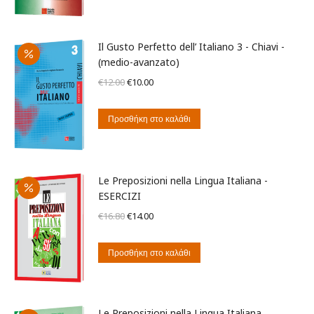
€20.00.
Il Gusto Perfetto dell’ Italiano 3 - Chiavi -
(medio-avanzato)
Original
Η
€
12.00
€
10.00
price
τρέχουσα
was:
τιμή
Προσθήκη στο καλάθι
€12.00.
είναι:
€10.00.
Le Preposizioni nella Lingua Italiana -
ESERCIZI
Original
Η
€
16.80
€
14.00
price
τρέχουσα
was:
τιμή
Προσθήκη στο καλάθι
€16.80.
είναι:
€14.00.
Le Preposizioni nella Lingua Italiana