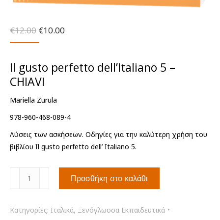
Original
Η
€
12.00
€
10.00
price
τρέχουσα
was:
τιμή
€12.00.
είναι:
Il gusto perfetto dell’Italiano 5 –
€10.00.
CHIAVI
Mariella Zurula
978-960-468-089-4
Λύσεις των ασκήσεων. Οδηγίες για την καλύτερη χρήση του
βιβλίου Ιl gusto perfetto dell’ Italiano 5.
Il
Προσθήκη στο καλάθι
gusto
perfetto
dell’Italiano
Κατηγορίες:
Ιταλικά
,
Ξενόγλωσσα Εκπαιδευτικά