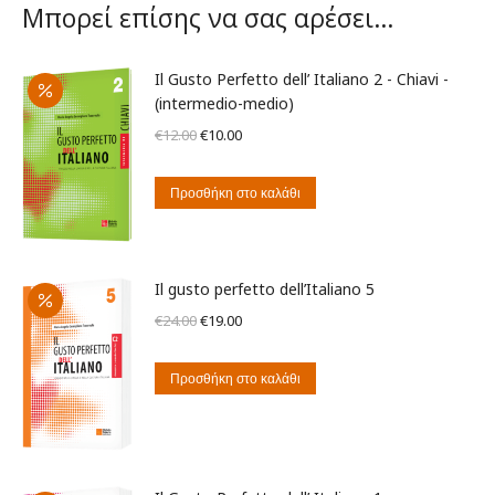
Μπορεί επίσης να σας αρέσει…
Il Gusto Perfetto dell’ Italiano 2 - Chiavi -
(intermedio-medio)
Original
Η
€
12.00
€
10.00
price
τρέχουσα
was:
τιμή
Προσθήκη στο καλάθι
€12.00.
είναι:
€10.00.
Il gusto perfetto dell’Italiano 5
Original
Η
€
24.00
€
19.00
price
τρέχουσα
was:
τιμή
Προσθήκη στο καλάθι
€24.00.
είναι:
€19.00.