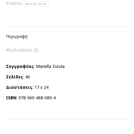
5
Ετικέτα:
Mariella Zurula
-
CHIAVI
ποσότητα
Περιγραφή
Αξιολογήσεις (0)
Συγγραφέας
: Mariella Zurula
Σελίδες
: 40
Διαστάσεις
: 17 x 24
ISBN
: 978-960-468-089-4